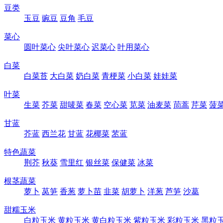
豆类
玉豆
豌豆
豆角
毛豆
菜心
圆叶菜心
尖叶菜心
迟菜心
叶用菜心
白菜
白菜苔
大白菜
奶白菜
青梗菜
小白菜
娃娃菜
叶菜
生菜
芥菜
甜唛菜
春菜
空心菜
苋菜
油麦菜
茼蒿
芹菜
菠
甘蓝
芥蓝
西兰花
甘蓝
花椰菜
苤蓝
特色蔬菜
荆芥
秋葵
雪里红
银丝菜
保健菜
冰菜
根茎蔬菜
萝卜
莴笋
香葱
萝卜苗
韭菜
胡萝卜
洋葱
芦笋
沙葛
甜糯玉米
白粒玉米
黄粒玉米
黄白粒玉米
紫粒玉米
彩粒玉米
黑粒