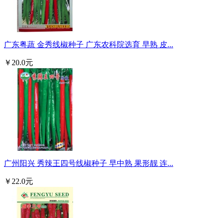
广东粤蔬 金秀线椒种子 广东农科院选育 早熟 皮...
￥20.0元
广州阳兴 秀辣王四号线椒种子 早中熟 果形靓 连...
￥22.0元