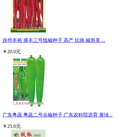
连州丰裕 盛丰三号线椒种子 高产 抗病 椒形美 ...
￥20.0元
广东粤蔬 粤蔬二号尖椒种子 广东农科院选育 黄绿...
￥25.0元