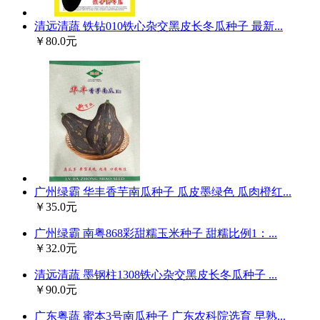
清远清蔬 铁钻010铁心杂交黑皮长冬瓜种子 最新...
￥80.0元
广州绿霸 华丰香芋南瓜种子 瓜皮墨绿色 瓜肉橙红...
￥35.0元
广州绿霸 南粤868彩甜糯玉米种子 甜糯比例1：...
￥32.0元
清远清蔬 墨钢柱1308铁心杂交黑皮长冬瓜种子 ...
￥90.0元
广东粤蔬 蜜本3号南瓜种子 广东农科院选育 早熟...