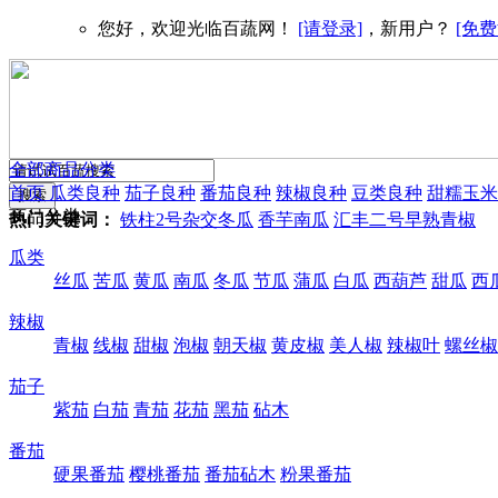
您好，欢迎光临百蔬网！
[请登录]
，新用户？
[免费
全部商品分类
首页
瓜类良种
茄子良种
番茄良种
辣椒良种
豆类良种
甜糯玉米
商品分类
热门关键词：
铁柱2号杂交冬瓜
香芋南瓜
汇丰二号早熟青椒
瓜类
丝瓜
苦瓜
黄瓜
南瓜
冬瓜
节瓜
蒲瓜
白瓜
西葫芦
甜瓜
西
辣椒
青椒
线椒
甜椒
泡椒
朝天椒
黄皮椒
美人椒
辣椒叶
螺丝椒
茄子
紫茄
白茄
青茄
花茄
黑茄
砧木
番茄
硬果番茄
樱桃番茄
番茄砧木
粉果番茄