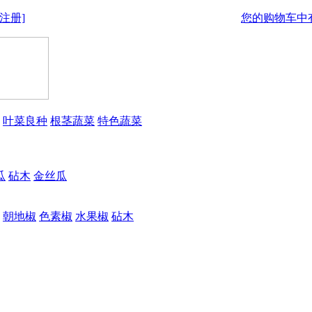
注册]
您的购物车中有
叶菜良种
根茎蔬菜
特色蔬菜
瓜
砧木
金丝瓜
朝地椒
色素椒
水果椒
砧木