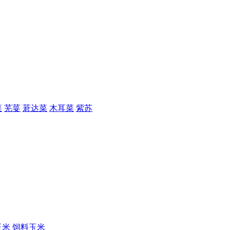
菜
芜荽
莙达菜
木耳菜
紫苏
玉米
饲料玉米