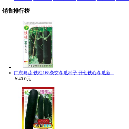
销售排行榜
广东粤蔬 铁柱168杂交冬瓜种子 开创铁心冬瓜新...
￥40.0元