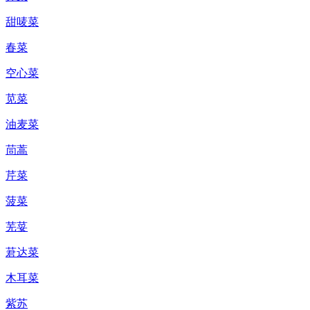
甜唛菜
春菜
空心菜
苋菜
油麦菜
茼蒿
芹菜
菠菜
芜荽
莙达菜
木耳菜
紫苏