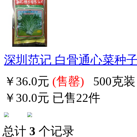
深圳范记 白骨通心菜种子 
￥36.0元
(售罄)
500克装
￥30.0元
已售22件
总计
3
个记录