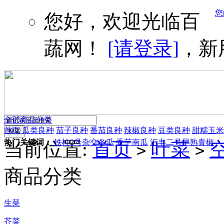
您
您好，欢迎光临百
蔬网！
[请登录]
，新
全部商品分类
首页
瓜类良种
茄子良种
番茄良种
辣椒良种
豆类良种
甜糯玉米
热门关键词：
铁柱2号杂交冬瓜
香芋南瓜
汇丰二号早熟青椒
当前位置:
首页
叶菜
>
>
商品分类
生菜
芥菜