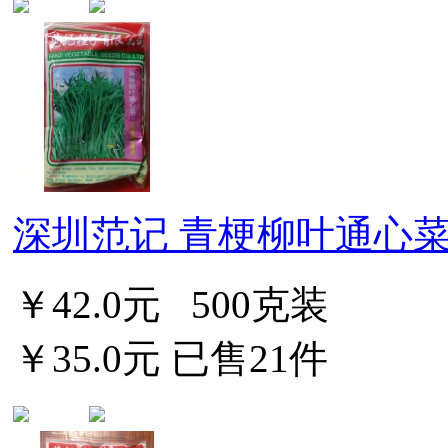
深圳范记 青梗柳叶通心菜 
￥42.0元
500克装
￥35.0元
已售21件