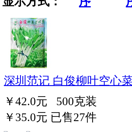
显示方式：
深圳范记 白俊柳叶空心菜 
￥42.0元
500克装
￥35.0元
已售27件