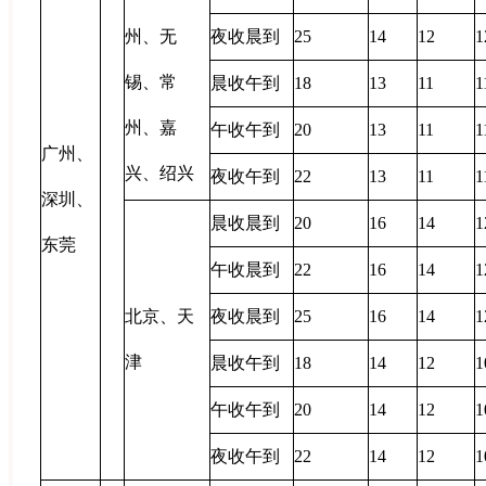
州、无
夜收晨到
25
14
12
1
锡、常
晨收午到
18
13
11
1
州、嘉
午收午到
20
13
11
1
广州、
兴、绍兴
夜收午到
22
13
11
1
深圳、
晨收晨到
20
16
14
1
东莞
午收晨到
22
16
14
1
北京、天
夜收晨到
25
16
14
1
津
晨收午到
18
14
12
1
午收午到
20
14
12
1
夜收午到
22
14
12
1