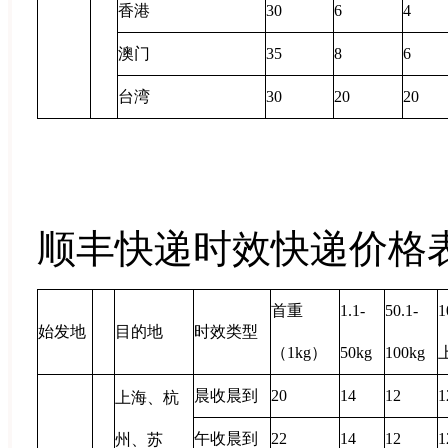
香港
30
6
4
澳门
35
8
6
台湾
30
20
20
顺丰快递时效快递价格
首重
1.1
-
50.1
-
1
始发地
目的地
时效类型
（
1kg
）
50kg
100kg
晨收晨到
20
14
12
1
上海、杭
午收晨到
22
14
12
1
州、苏