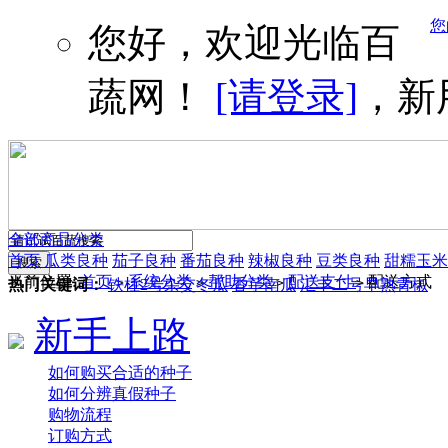
您
您好，欢迎光临百
蔬网！
[请登录]
，新
全部商品分类
首页
瓜类良种
茄子良种
番茄良种
辣椒良种
豆类良种
甜糯玉米
当前位置:
首页
系统分类
帮助分类
配送支付
配送方式
>
>
>
>
热门关键词：
铁柱2号杂交冬瓜
香芋南瓜
汇丰二号早熟青椒
新手上路
如何购买合适的种子
如何分辨真假种子
购物流程
订购方式