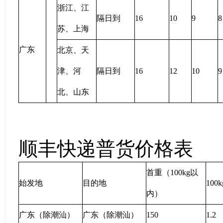
浙江、江
隔日到
16
10
9
8
苏、上海
广东
北京、天
津、河
隔日到
16
12
10
9
北、山东
顺丰快递普货价格表
首重（
100kg
以
始发地
目的地
100k
内）
广东（除潮汕）
广东（除潮汕）
150
1.2