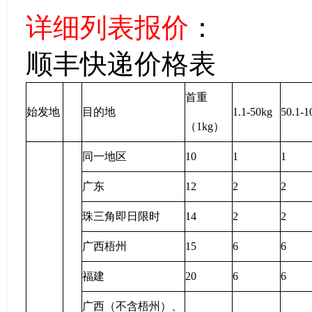
详细列表报价
：
顺丰快递价格表
首重
始发地
目的地
1.1
-50kg
50.1
-1
（
1kg
）
同一地区
10
1
1
广东
12
2
2
珠三角即日限时
14
2
2
广西梧州
15
6
6
福建
20
6
6
广西（不含梧州）、