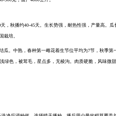
0天，秋播约40-45天。生长势强，耐热性强，产量高。瓜长
合全国栽培。
结瓜。中熟，春种第一雌花着生节位平均为7节，秋季第一
皮色浅绿色，被茸毛，星点多，无棱沟。肉质硬脆，风味微甜
子洗净后浸种催，选择晴天播种，播后用少量的稻草覆盖并