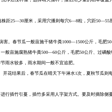
植株距25—30厘米，采用穴播则每穴6—8粒，穴距50—
。春节瓜一般亩施干猪牛粪1000—1500公斤，毛肥5
般亩施腐熟猪牛粪500—60公斤，毛肥50公斤、过磷酸
季节雨水较多，雨水期间一般不宜追肥。
。开花结果后，春节瓜在晴天下午淋水1次，夏秋节瓜则
。
要进行插竹引蔓，插竹多采用人字架方式。要及时摘除侧蔓