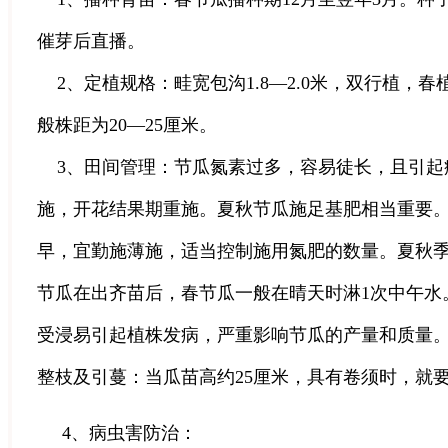
催芽后直播。
2、定植规格：畦宽包沟1.8—2.0米，双行植，春
般株距为20—25厘米。
3、田间管理：节瓜氮素过多，容易徒长，且引起病害
施，开花结果期重施。夏秋节瓜施足基肥相当重要。一
早，宜勤施薄施，适当控制施用氮肥的数量。夏秋
节瓜在出齐苗后，春节瓜一般在晴天时淋1次中午水
受浸易引起植株发病，严重影响节瓜的产量和质量
整枝及引蔓：当瓜苗高约25厘米，具有卷须时，就
4、病虫害防治：