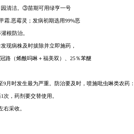
田园清洁。③苗期可用绿亨一号
%甲霜.恶霉灵；发病初期选用99%恶
液等灌根防治。
后发现病株及时拔除并立即施药，
冠路（烯酰吗啉＋福美双）、25％苯醚
下旬至9月时发生最为严重。防治要及时，喷施吡虫啉类农
药1次，药剂要交替使用。
左右采收。