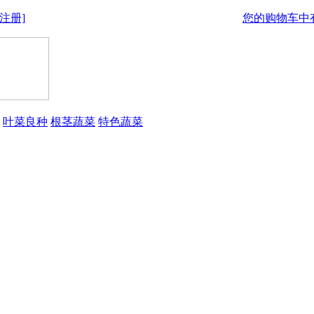
注册]
您的购物车中有
叶菜良种
根茎蔬菜
特色蔬菜