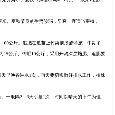
55厘米。夏秋节瓜的生势较弱，早衰，宜适当密植，一
0—60公斤。追肥在瓜苗上竹架前淡施薄施，中期多
钙15公斤、钾肥10公斤，采用开沟深层施肥。追肥要
每天早晚各淋水1次，雨天要切实做好排水工作，植株
。一般隔2—3天引蔓1次，时间以晴天的下午为佳。