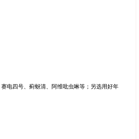
药：赛电四号、蓟蚜清、阿维吡虫啉等；另选用好年