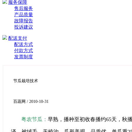
服务保障
售后服务
产品质量
故障报告
投诉建议
配送支付
配送方式
付款方式
发票制度
节瓜栽培技术
百蔬网 / 2010-10-31
粤农节瓜：
早熟，播种至初收春播约65天，秋播
泽，被绒毛，无棱沟，瓜形美观，品质优，单瓜重250-