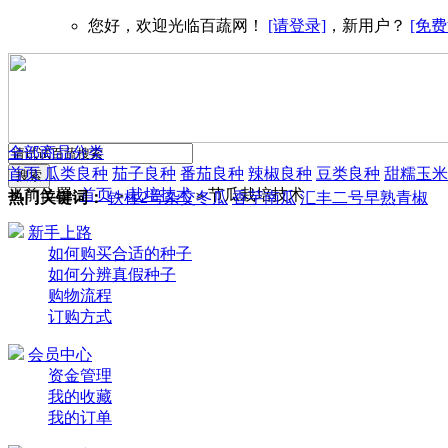
您好，欢迎光临百蔬网！
[请登录]
，新用户？
[免费
全部商品分类
首页
瓜类良种
茄子良种
番茄良种
辣椒良种
豆类良种
甜糯玉米
当前位置:
首页
栽培技术
节瓜栽培技术
>
>
热门关键词：
铁柱2号杂交冬瓜
香芋南瓜
汇丰二号早熟青椒
新手上路
如何购买合适的种子
如何分辨真假种子
购物流程
订购方式
会员中心
资金管理
我的收藏
我的订单