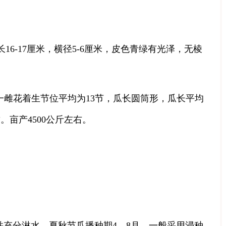
16-17厘米，横径5-6厘米，皮色青绿有光泽，无棱
雌花着生节位平均为13节，瓜长圆筒形，瓜长平均
。亩产4500公斤左右。
充分淋水。夏秋节瓜播种期4—8月。一般采用浸种