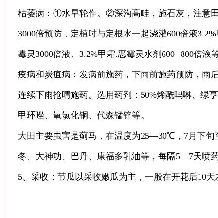
枯萎病：①水旱轮作。②深沟高畦，施石灰，注意
3000倍预防，定植时与定根水一起浇灌600倍液3.2
霉灵3000倍液、3.2%甲霜.恶霉灵水剂600--800倍
疫病和炭疽病：发病前施药，下雨前施药预防，雨
连续下雨抢晴施药。选用药剂：50%烯酰吗啉、绿亨
甲环唑、氧氯化铜、代森锰锌等。
大田主要虫害是蓟马，在温度为25—30℃，7月
冬、大神功、巴丹、康福多乳油等，每隔5—7天喷
5、采收：节瓜以采收嫩瓜为主，一般在开花后10天