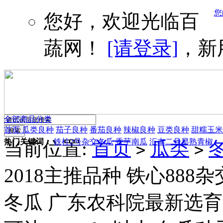
您
您好，欢迎光临百
蔬网！
[请登录]
，新
全部商品分类
首页
瓜类良种
茄子良种
番茄良种
辣椒良种
豆类良种
甜糯玉米
热门关键词：
铁柱2号杂交冬瓜
香芋南瓜
汇丰二号早熟青椒
当前位置:
首页
瓜类
>
>
2018主推品种 铁心88
冬瓜 广东农科院最新选育 