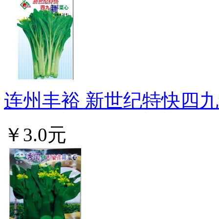
连州丰裕 新世纪特快四九甜
￥3.0元