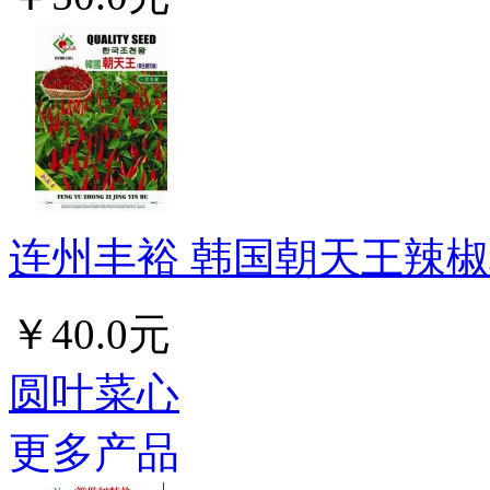
连州丰裕 韩国朝天王辣椒种
￥40.0元
圆叶菜心
更多产品