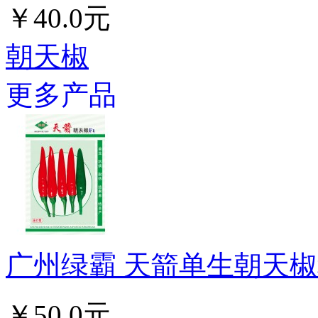
￥40.0元
朝天椒
更多产品
广州绿霸 天箭单生朝天椒种子
￥50.0元