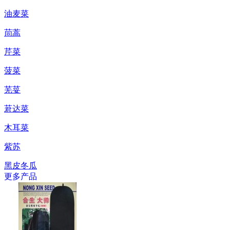
油麦菜
茼蒿
芹菜
菠菜
芜荽
莙达菜
木耳菜
紫苏
黑皮冬瓜
更多产品