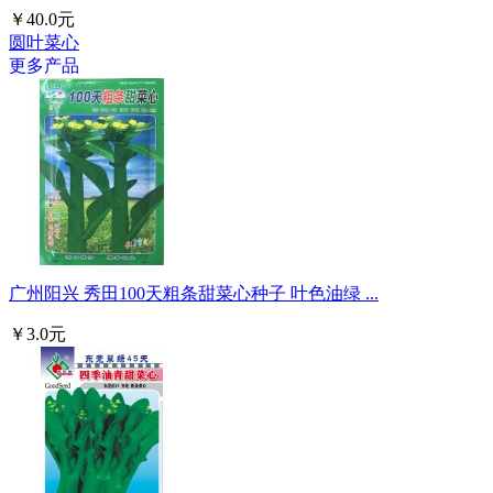
￥40.0元
圆叶菜心
更多产品
广州阳兴 秀田100天粗条甜菜心种子 叶色油绿 ...
￥3.0元