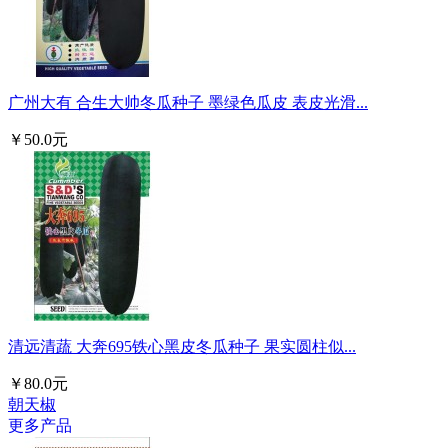
广州大有 合生大帅冬瓜种子 墨绿色瓜皮 表皮光滑...
￥50.0元
清远清蔬 大奔695铁心黑皮冬瓜种子 果实圆柱似...
￥80.0元
朝天椒
更多产品