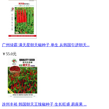
广州绿霸 满天星朝天椒种子 单生 从韩国引进朝天...
￥55.0元
连州丰裕 韩国朝天王辣椒种子 生长旺盛 易座果 ...