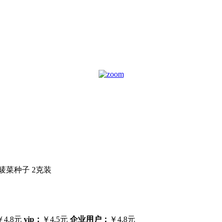
唛菜种子 2克装
￥4.8元
vip：
￥4.5元
企业用户：
￥4.8元