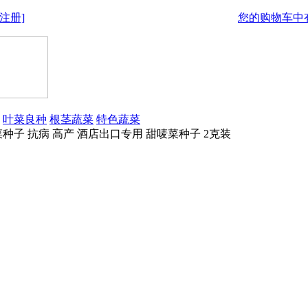
注册]
您的购物车中有
叶菜良种
根茎蔬菜
特色蔬菜
子 抗病 高产 酒店出口专用 甜唛菜种子 2克装