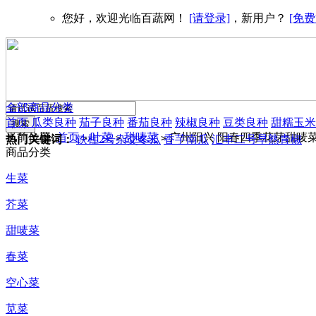
您好，欢迎光临百蔬网！
[请登录]
，新用户？
[免费
全部商品分类
首页
瓜类良种
茄子良种
番茄良种
辣椒良种
豆类良种
甜糯玉米
当前位置:
首页
叶菜
甜唛菜
广州阳兴 阳春四季花芽甜唛菜种
>
>
>
热门关键词：
铁柱2号杂交冬瓜
香芋南瓜
汇丰二号早熟青椒
商品分类
生菜
芥菜
甜唛菜
春菜
空心菜
苋菜