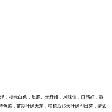
有光泽，梗绿白色，质脆、无纤维，风味佳，口感好，微
色菜，苗期叶缘无芽，移植后15天叶缘即出芽，请农