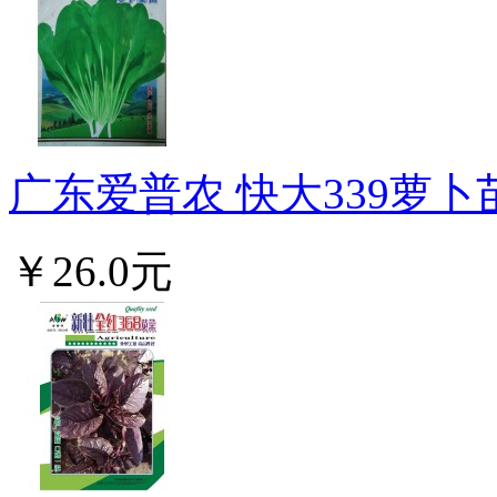
广东爱普农 快大339萝卜
￥26.0元