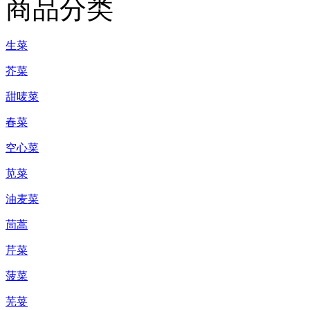
商品分类
生菜
芥菜
甜唛菜
春菜
空心菜
苋菜
油麦菜
茼蒿
芹菜
菠菜
芜荽