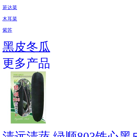
莙达菜
木耳菜
紫苏
黑皮冬瓜
更多产品
清远清蔬 绿顺803铁心黑皮