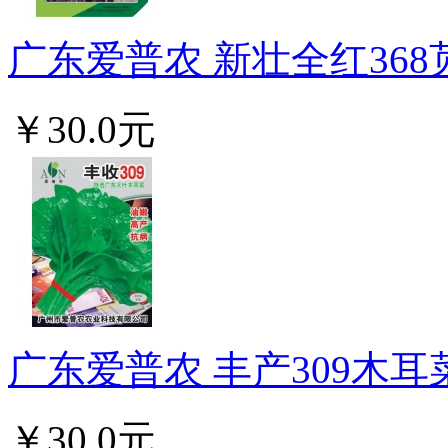
广东爱普农 新壮全红368苋
￥30.0元
广东爱普农 丰产309木耳菜
￥30.0元