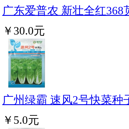
广东爱普农 新壮全红368苋
￥30.0元
广州绿霸 速风2号快菜种子F
￥5.0元