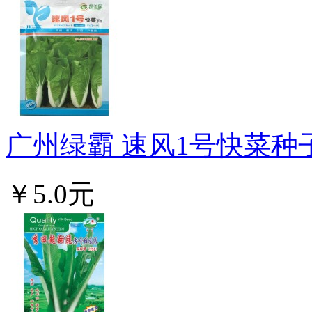
广州绿霸 速风1号快菜种子F
￥5.0元