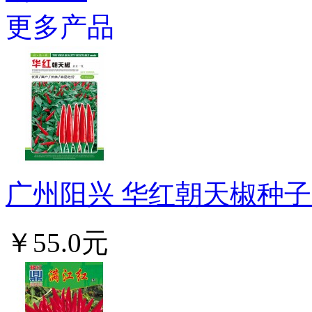
更多产品
广州阳兴 华红朝天椒种子 
￥55.0元