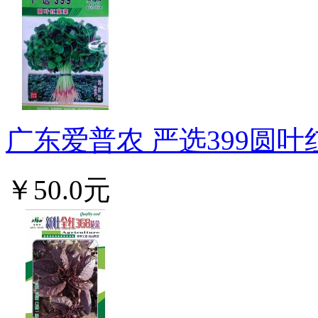
广东爱普农 严选399圆叶红
￥50.0元