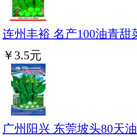
连州丰裕 名产100油青甜菜
￥3.5元
广州阳兴 东莞坡头80天油青