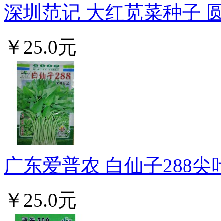
深圳范记 大红苋菜种子 圆叶
￥25.0元
广东爱普农 白仙子288尖叶
￥25.0元