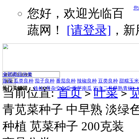
您
您好，欢迎光临百
蔬网！
[请登录]
，新
全部商品分类
首页
瓜类良种
茄子良种
番茄良种
辣椒良种
豆类良种
甜糯玉米
热门关键词：
铁柱2号杂交冬瓜
香芋南瓜
汇丰二号早熟青椒
当前位置:
首页
叶菜
>
>
青苋菜种子 中早熟 淡绿色
种植 苋菜种子 200克装