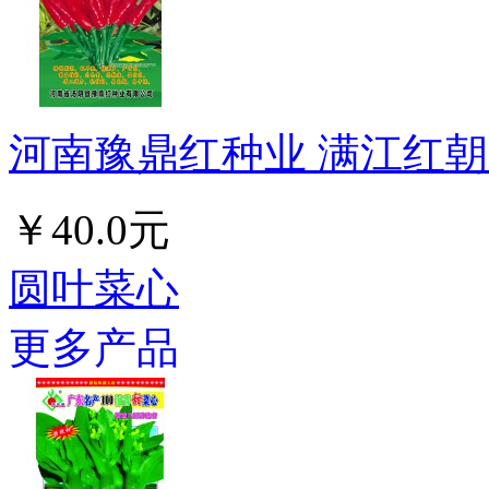
河南豫鼎红种业 满江红朝天
￥40.0元
圆叶菜心
更多产品