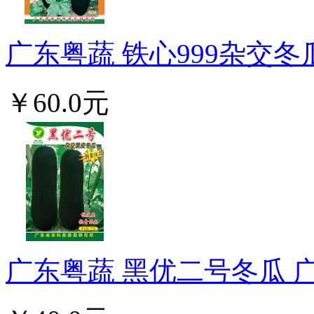
广东粤蔬 铁心999杂交冬
￥60.0元
广东粤蔬 黑优二号冬瓜 广