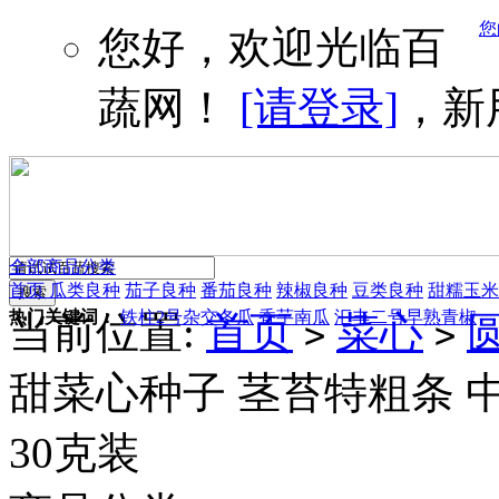
您
您好，欢迎光临百
蔬网！
[请登录]
，新
全部商品分类
首页
瓜类良种
茄子良种
番茄良种
辣椒良种
豆类良种
甜糯玉米
热门关键词：
铁柱2号杂交冬瓜
香芋南瓜
汇丰二号早熟青椒
当前位置:
首页
菜心
>
>
甜菜心种子 茎苔特粗条 中
30克装