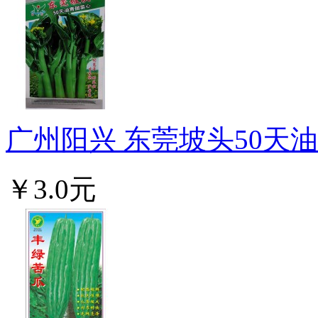
广州阳兴 东莞坡头50天油青
￥3.0元