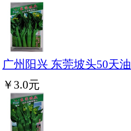
广州阳兴 东莞坡头50天油青
￥3.0元