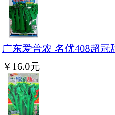
广东爱普农 名优408超冠甜
￥16.0元