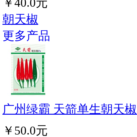
￥40.0元
朝天椒
更多产品
广州绿霸 天箭单生朝天椒种子
￥50.0元