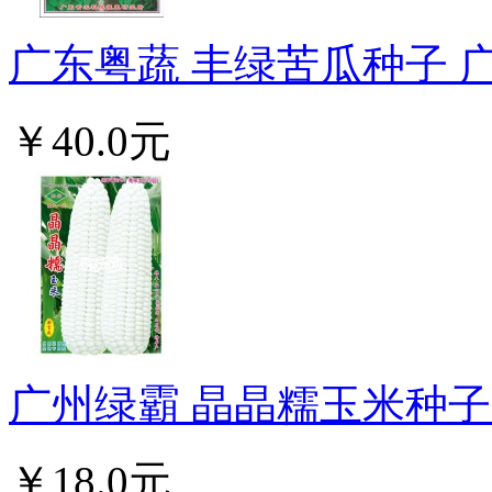
广东粤蔬 丰绿苦瓜种子 广东
￥40.0元
广州绿霸 晶晶糯玉米种子 穗
￥18.0元