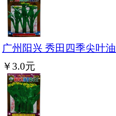
广州阳兴 秀田四季尖叶油青菜
￥3.0元