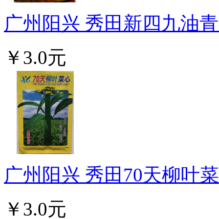
广州阳兴 秀田新四九油青菜
￥3.0元
广州阳兴 秀田70天柳叶菜心
￥3.0元