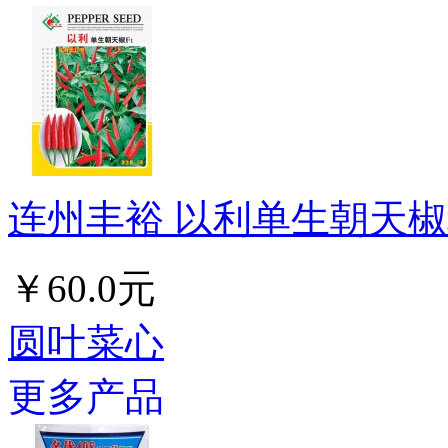
连州丰裕 以利单生朝天椒种
￥60.0元
圆叶菜心
更多产品