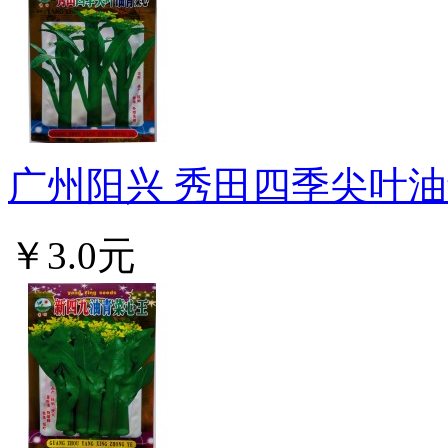
广州阳兴 秀田四季尖叶油青菜
￥3.0元