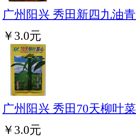
广州阳兴 秀田新四九油青菜
￥3.0元
广州阳兴 秀田70天柳叶菜心
￥3.0元