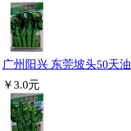
广州阳兴 东莞坡头50天油青
￥3.0元