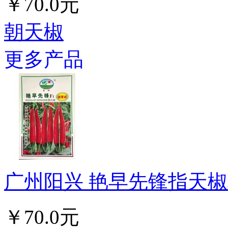
￥70.0元
朝天椒
更多产品
广州阳兴 艳早先锋指天椒种
￥70.0元