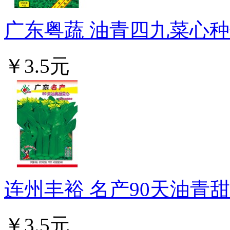
广东粤蔬 油青四九菜心种子
￥3.5元
连州丰裕 名产90天油青甜菜
￥3.5元