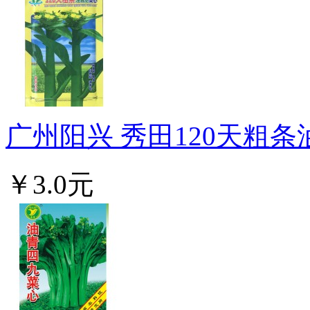
广州阳兴 秀田120天粗条
￥3.0元