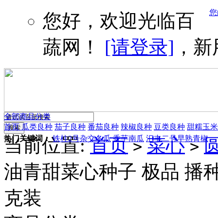
您
您好，欢迎光临百
蔬网！
[请登录]
，新
全部商品分类
首页
瓜类良种
茄子良种
番茄良种
辣椒良种
豆类良种
甜糯玉米
热门关键词：
铁柱2号杂交冬瓜
香芋南瓜
汇丰二号早熟青椒
当前位置:
首页
菜心
>
>
油青甜菜心种子 极品 播种至
克装