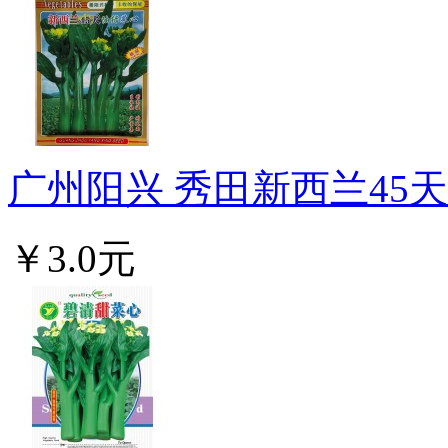
广州阳兴 秀田新西兰45天油
￥3.0元