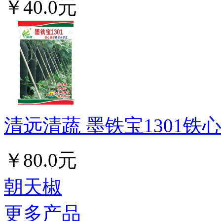
￥40.0元
清远清蔬 墨铁宝1301铁心
￥80.0元
朝天椒
更多产品