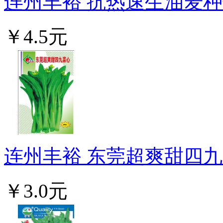
连州丰裕 抗热速生油麦种子
￥4.5元
连州丰裕 东莞超爽甜四九菜
￥3.0元