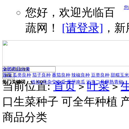
您
您好，欢迎光临百
蔬网！
[请登录]
，新
全部商品分类
首页
瓜类良种
茄子良种
番茄良种
辣椒良种
豆类良种
甜糯玉米
热门关键词：
铁柱2号杂交冬瓜
香芋南瓜
汇丰二号早熟青椒
当前位置:
首页
叶菜
>
>
口生菜种子 可全年种植 产
商品分类