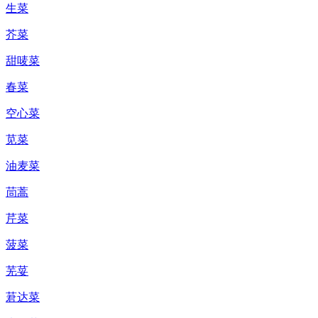
生菜
芥菜
甜唛菜
春菜
空心菜
苋菜
油麦菜
茼蒿
芹菜
菠菜
芜荽
莙达菜