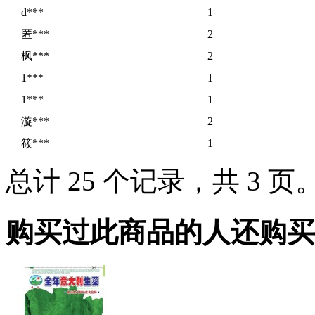
d***
1
匿***
2
枫***
2
1***
1
1***
1
漩***
2
筱***
1
总计 25 个记录，共 3 页
购买过此商品的人还购买