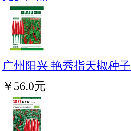
广州阳兴 艳秀指天椒种子 早
￥56.0元