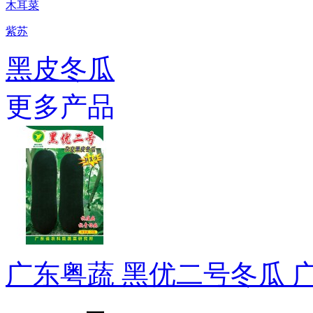
木耳菜
紫苏
黑皮冬瓜
更多产品
广东粤蔬 黑优二号冬瓜 广