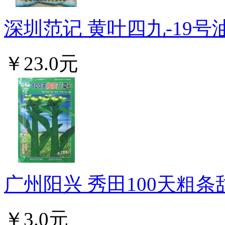
深圳范记 黄叶四九-19号油
￥23.0元
广州阳兴 秀田100天粗条甜
￥3.0元