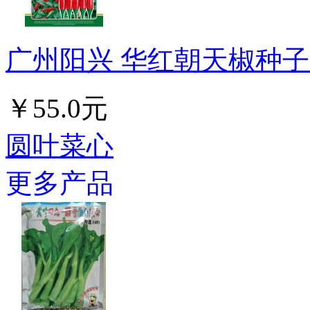
广州阳兴 华红朝天椒种子 
￥55.0元
圆叶菜心
更多产品