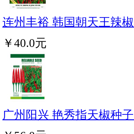
连州丰裕 韩国朝天王辣椒种
￥40.0元
广州阳兴 艳秀指天椒种子 早