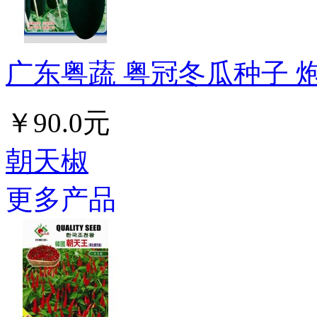
广东粤蔬 粤冠冬瓜种子 炮
￥90.0元
朝天椒
更多产品