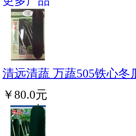
更多产品
清远清蔬 万蔬505铁心冬瓜
￥80.0元