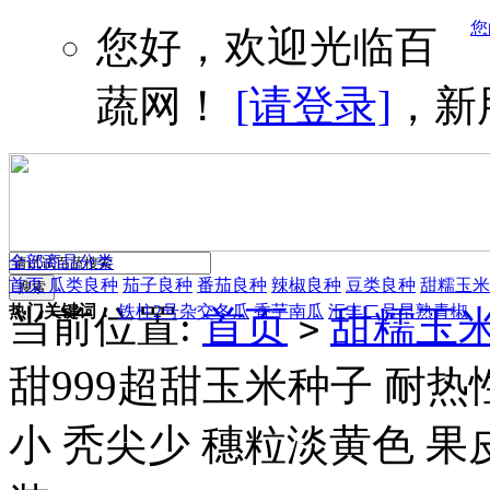
您
您好，欢迎光临百
蔬网！
[请登录]
，新
全部商品分类
首页
瓜类良种
茄子良种
番茄良种
辣椒良种
豆类良种
甜糯玉米
热门关键词：
铁柱2号杂交冬瓜
香芋南瓜
汇丰二号早熟青椒
当前位置:
首页
甜糯玉
>
甜999超甜玉米种子 耐热
小 秃尖少 穗粒淡黄色 果皮