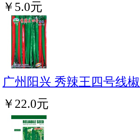
￥5.0元
广州阳兴 秀辣王四号线椒种
￥22.0元