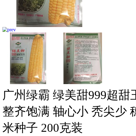
广州绿霸 绿美甜999超甜
整齐饱满 轴心小 秃尖少 
米种子 200克装