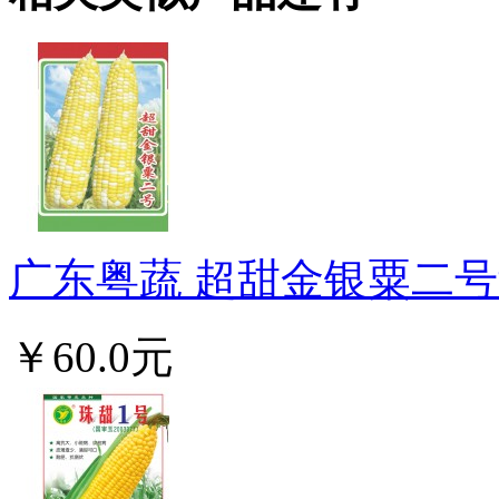
广东粤蔬 超甜金银粟二号甜
￥60.0元