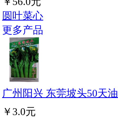
￥56.0元
圆叶菜心
更多产品
广州阳兴 东莞坡头50天油青
￥3.0元