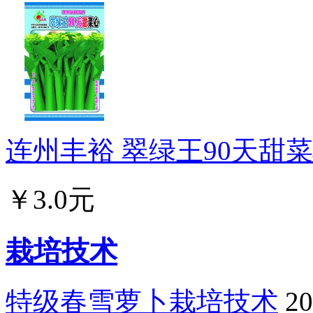
连州丰裕 翠绿王90天甜菜心
￥3.0元
栽培技术
特级春雪萝卜栽培技术
20