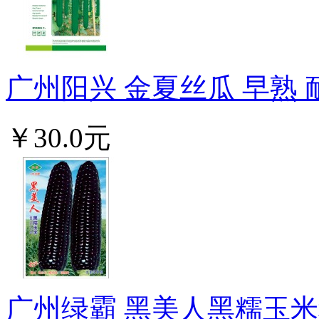
广州阳兴 金夏丝瓜 早熟 耐热
￥30.0元
广州绿霸 黑美人黑糯玉米种