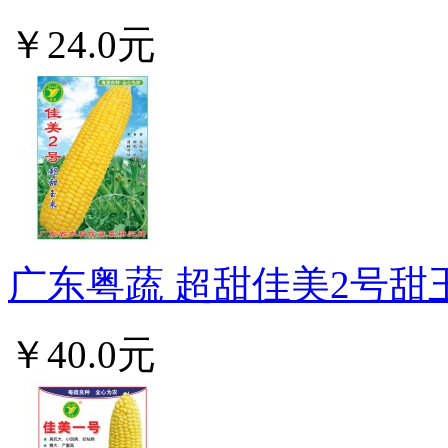
￥24.0元
广东粤蔬 超甜佳美2号甜玉
￥40.0元