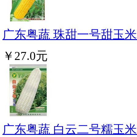
广东粤蔬 珠甜一号甜玉米种
￥27.0元
广东粤蔬 白云二号糯玉米种