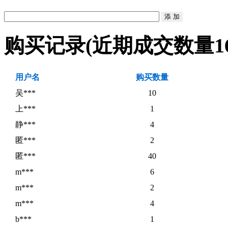
购买记录
(近期成交数量
1
用户名
购买数量
吴***
10
上***
1
静***
4
匿***
2
匿***
40
m***
6
m***
2
m***
4
b***
1