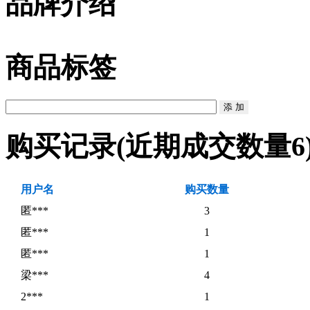
品牌介绍
商品标签
购买记录
(近期成交数量
6
用户名
购买数量
匿***
3
匿***
1
匿***
1
梁***
4
2***
1