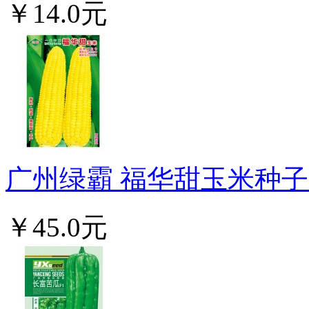
￥14.0元
广州绿霸 福华甜玉米种子 生
￥45.0元