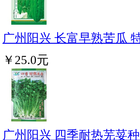
广州阳兴 长富早熟苦瓜 特早
￥25.0元
广州阳兴 四季耐热芜荽种子