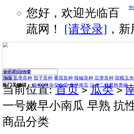
您
您好，欢迎光临百
蔬网！
[请登录]
，新
全部商品分类
首页
瓜类良种
茄子良种
番茄良种
辣椒良种
豆类良种
甜糯玉米
热门关键词：
铁柱2号杂交冬瓜
香芋南瓜
汇丰二号早熟青椒
当前位置:
首页
瓜类
>
>
一号嫩早小南瓜 早熟 抗性
商品分类