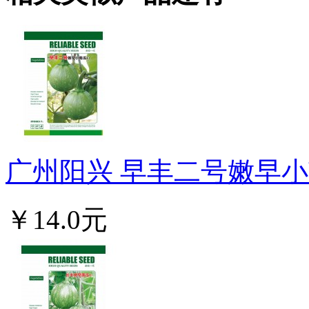
广州阳兴 早丰二号嫩早小南
￥14.0元