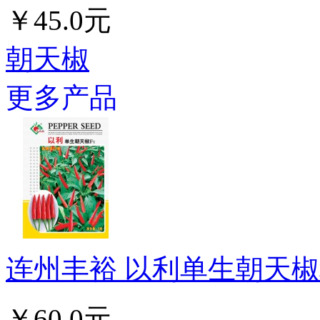
￥45.0元
朝天椒
更多产品
连州丰裕 以利单生朝天椒种
￥60.0元