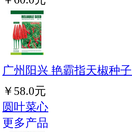
广州阳兴 艳霸指天椒种子 
￥58.0元
圆叶菜心
更多产品