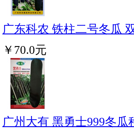
广东科农 铁柱二号冬瓜 双
￥70.0元
广州大有 黑勇士999冬瓜种