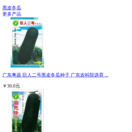
黑皮冬瓜
更多产品
广东粤蔬 巨人二号黑皮冬瓜种子 广东农科院选育 ...
￥30.0元