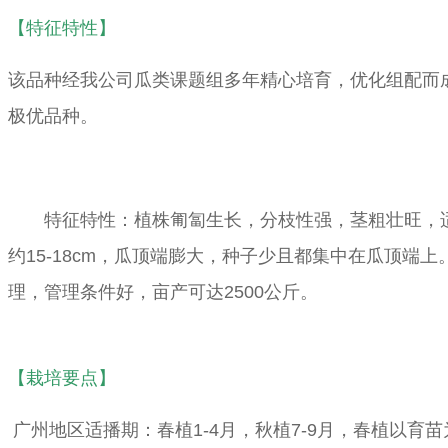
【特征特性】
该品种经我公司瓜类课题组多年精心培育，优化组配而
极优品种。
特征特性：植株匍匐生长，分枝性强，茎粗壮旺，适应性广
约15-18cm，瓜顶端膨大，种子少且都集中在瓜顶
理，管理条件好，亩产可达2500公斤
。
【栽培要点】
广州地区适播期：春植1-4月，秋植7-9月，春植以育