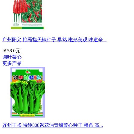
广州阳兴 艳霸指天椒种子 早熟 椒形美观 味道辛...
￥58.0元
圆叶菜心
更多产品
连州丰裕 特纯808迟花油青甜菜心种子 粗条 高...