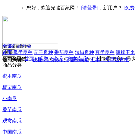
您好，欢迎光临百蔬网！
[请登录]
，新用户？
[免费
全部商品分类
首页
瓜类良种
茄子良种
番茄良种
辣椒良种
豆类良种
甜糯玉米
当前位置:
首页
瓜类
南瓜
蜜本南瓜
广州绿霸 粤美一号大
>
>
>
>
热门关键词：
铁柱2号杂交冬瓜
香芋南瓜
汇丰二号早熟青椒
商品分类
蜜本南瓜
板栗南瓜
小南瓜
香芋南瓜
观赏南瓜
中国南瓜