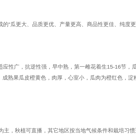
成的“瓜更大、品质更优、产量更高、商品性更佳、纯度更
，抗逆性强，早中熟，第一雌花着生15-16节，瓜果棒
端上。成熟果瓜皮橙黄色，肉厚，心室小，瓜肉为橙红色，
苗为主，秋植可直播，其它地区按当地气候条件和栽培习惯适