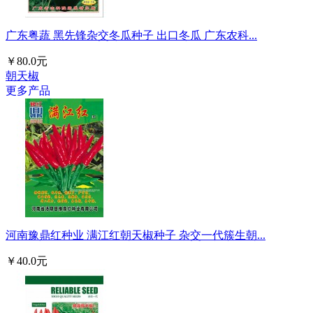
广东粤蔬 黑先锋杂交冬瓜种子 出口冬瓜 广东农科...
￥80.0元
朝天椒
更多产品
河南豫鼎红种业 满江红朝天椒种子 杂交一代簇生朝...
￥40.0元