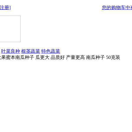
注册]
您的购物车中有
叶菜良种
根茎蔬菜
特色蔬菜
果蜜本南瓜种子 瓜更大 品质好 产量更高 南瓜种子 50克装