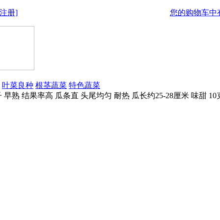
注册]
您的购物车中有
叶菜良种
根茎蔬菜
特色蔬菜
早熟 结果率高 瓜条直 头尾均匀 耐热 瓜长约25-28厘米 味甜 1