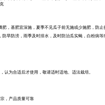
0克
磷肥，基肥宜深施，夏季不见瓜子前无施或少施肥，防止
，防旱防涝，雨季及时排水，及时防治瓜实蝇，白粉病等
性，认为合适后才使用，敬请适时适地、适法栽培。
正宗，产品质量可靠