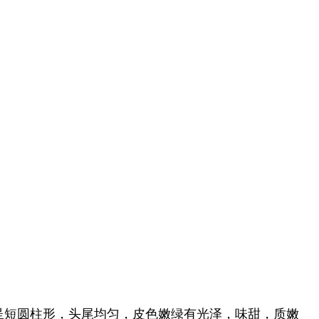
直，呈短圆柱形，头尾均匀，皮色嫩绿有光泽，味甜，质嫩