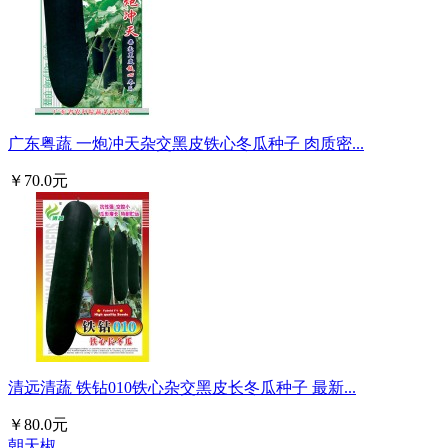
广东粤蔬 一炮冲天杂交黑皮铁心冬瓜种子 肉质密...
￥70.0元
清远清蔬 铁钻010铁心杂交黑皮长冬瓜种子 最新...
￥80.0元
朝天椒