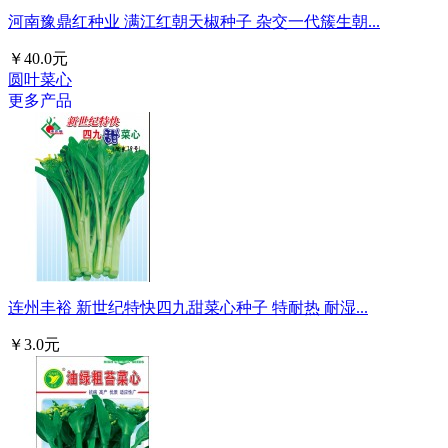
河南豫鼎红种业 满江红朝天椒种子 杂交一代簇生朝...
￥40.0元
圆叶菜心
更多产品
连州丰裕 新世纪特快四九甜菜心种子 特耐热 耐湿...
￥3.0元