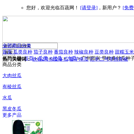
您好，欢迎光临百蔬网！
[请登录]
，新用户？
[免费
全部商品分类
首页
瓜类良种
茄子良种
番茄良种
辣椒良种
豆类良种
甜糯玉米
当前位置:
首页
瓜类
丝瓜
水瓜
广州阳兴 早收多丝瓜种子 
>
>
>
>
热门关键词：
铁柱2号杂交冬瓜
香芋南瓜
汇丰二号早熟青椒
商品分类
大肉丝瓜
有棱丝瓜
水瓜
黑皮冬瓜
更多产品