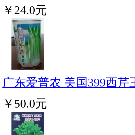
￥24.0元
广东爱普农 美国399西芹
￥50.0元