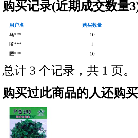
购买记录
(近期成交数量
3
用户名
购买数量
马***
10
匿***
1
匿***
10
总计 3 个记录，共 1 页
购买过此商品的人还购买