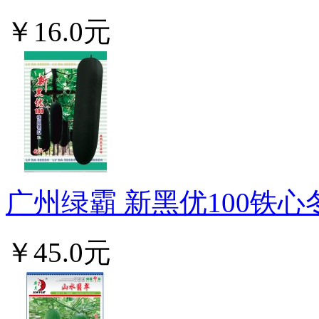
￥16.0元
广州绿霸 新黑优100铁心冬
￥45.0元