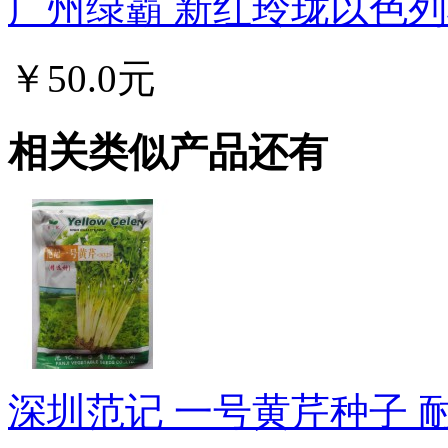
广州绿霸 新红玲珑以色列樱
￥50.0元
相关类似产品还有
深圳范记 一号黄芹种子 耐