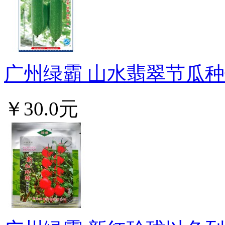
广州绿霸 山水翡翠节瓜种子
￥30.0元