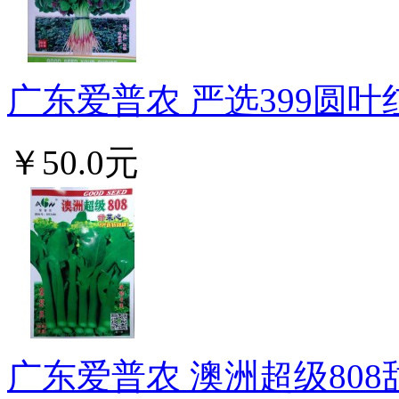
广东爱普农 严选399圆叶红
￥50.0元
广东爱普农 澳洲超级808甜