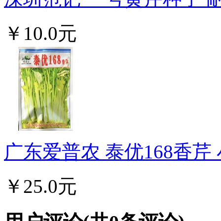
￥10.0元
广东爱普农 泰优168香芹 
￥25.0元