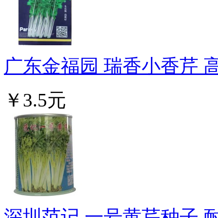
广东金福园 瑞香小香芹 高
￥3.5元
深圳范记 一号黄芹种子 耐