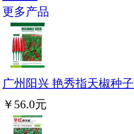
更多产品
广州阳兴 艳秀指天椒种子 早
￥56.0元