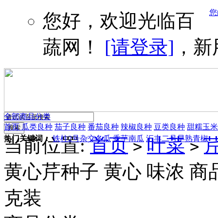
您
您好，欢迎光临百
蔬网！
[请登录]
，新
全部商品分类
首页
瓜类良种
茄子良种
番茄良种
辣椒良种
豆类良种
甜糯玉米
热门关键词：
铁柱2号杂交冬瓜
香芋南瓜
汇丰二号早熟青椒
当前位置:
首页
叶菜
>
>
黄心芹种子 黄心 味浓 商
克装