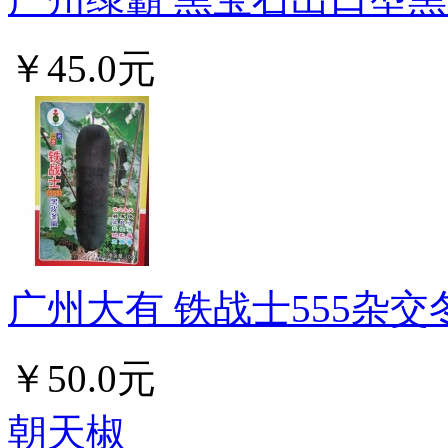
￥45.0元
广州大有 铁战士555杂交冬瓜
￥50.0元
朝天椒