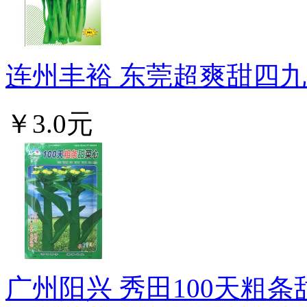
连州丰裕 东莞超爽甜四九菜
￥3.0元
广州阳兴 秀田100天粗条甜