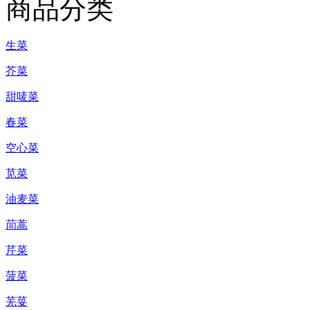
商品分类
生菜
芥菜
甜唛菜
春菜
空心菜
苋菜
油麦菜
茼蒿
芹菜
菠菜
芜荽