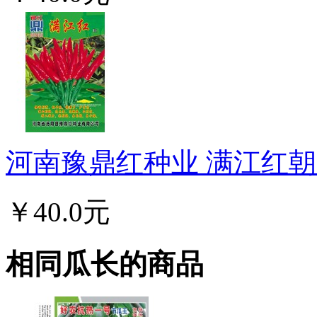
河南豫鼎红种业 满江红朝天
￥40.0元
相同瓜长的商品