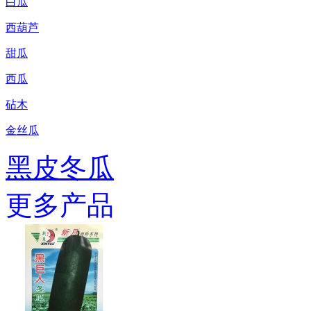
白瓜
西葫芦
甜瓜
西瓜
砧木
金丝瓜
黑皮冬瓜
更多产品