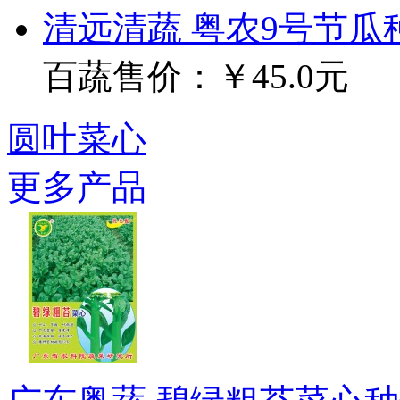
清远清蔬 粤农9号节瓜种子
百蔬售价：
￥45.0元
圆叶菜心
更多产品