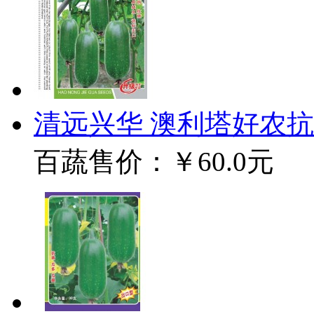
清远兴华 澳利塔好农抗热
百蔬售价：
￥60.0元