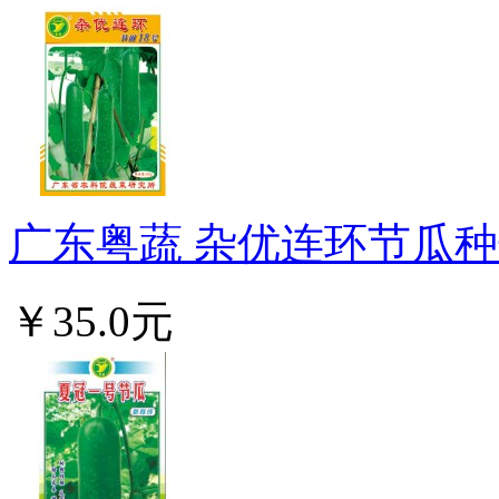
广东粤蔬 杂优连环节瓜种子
￥35.0元