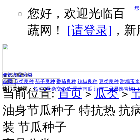
您
您好，欢迎光临百
蔬网！
[请登录]
，新
全部商品分类
首页
瓜类良种
茄子良种
番茄良种
辣椒良种
豆类良种
甜糯玉米
热门关键词：
铁柱2号杂交冬瓜
香芋南瓜
汇丰二号早熟青椒
当前位置:
首页
瓜类
>
>
油身节瓜种子 特抗热 抗病
装 节瓜种子