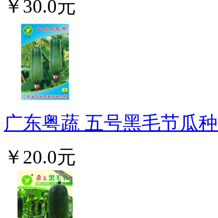
￥30.0元
广东粤蔬 五号黑毛节瓜种子
￥20.0元