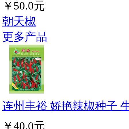
￥50.0元
朝天椒
更多产品
连州丰裕 娇艳辣椒种子 生
￥40.0元