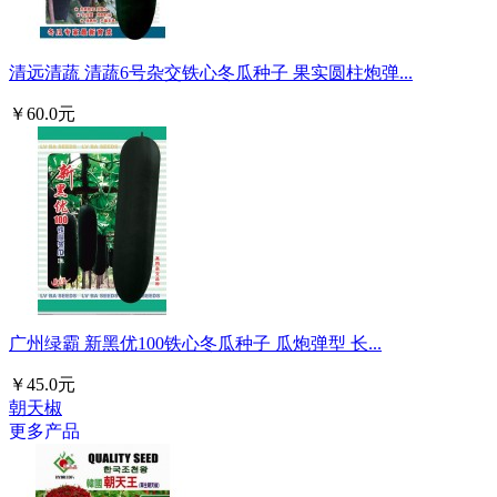
清远清蔬 清蔬6号杂交铁心冬瓜种子 果实圆柱炮弹...
￥60.0元
广州绿霸 新黑优100铁心冬瓜种子 瓜炮弹型 长...
￥45.0元
朝天椒
更多产品