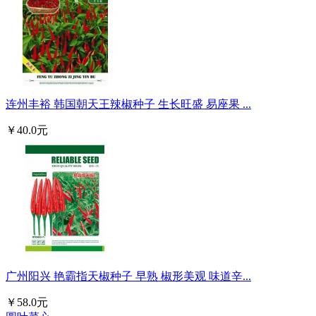
连州丰裕 韩国朝天王辣椒种子 生长旺盛 易座果 ...
￥40.0元
广州阳兴 艳霸指天椒种子 早熟 椒形美观 味道辛...
￥58.0元