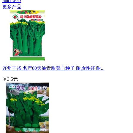
圆叶菜心
更多产品
连州丰裕 名产80天油青甜菜心种子 耐热性好 耐...
￥3.5元