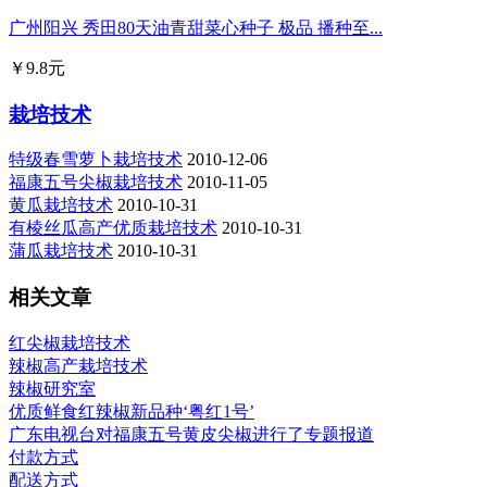
广州阳兴 秀田80天油青甜菜心种子 极品 播种至...
￥9.8元
栽培技术
特级春雪萝卜栽培技术
2010-12-06
福康五号尖椒栽培技术
2010-11-05
黄瓜栽培技术
2010-10-31
有棱丝瓜高产优质栽培技术
2010-10-31
蒲瓜栽培技术
2010-10-31
相关文章
红尖椒栽培技术
辣椒高产栽培技术
辣椒研究室
优质鲜食红辣椒新品种‘粤红1号’
广东电视台对福康五号黄皮尖椒进行了专题报道
付款方式
配送方式