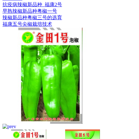
抗疫病辣椒新品种_福康2号
早熟辣椒新品种粤椒一号
辣椒新品种粤椒三号的选育
福康五号尖椒栽培技术