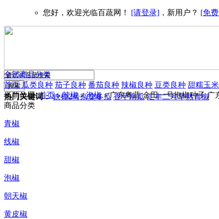
您好，欢迎光临百蔬网！
[请登录]
，新用户？
[免费
全部商品分类
首页
瓜类良种
茄子良种
番茄良种
辣椒良种
豆类良种
甜糯玉米
当前位置:
首页
辣椒
泡椒
广东粤蔬 金田一号泡椒种子 广东
>
>
>
热门关键词：
铁柱2号杂交冬瓜
香芋南瓜
汇丰二号早熟青椒
商品分类
青椒
线椒
甜椒
泡椒
朝天椒
黄皮椒