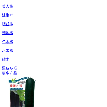
美人椒
辣椒叶
螺丝椒
朝地椒
色素椒
水果椒
砧木
黑皮冬瓜
更多产品