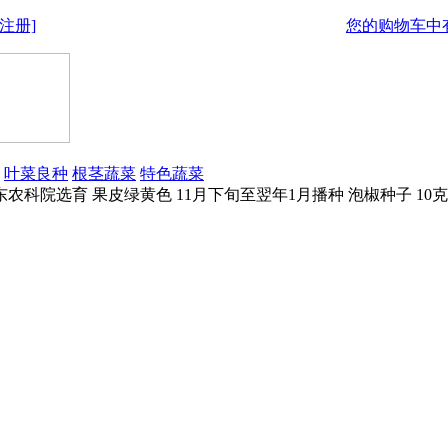
注册]
您的购物车中有
叶菜良种
根茎蔬菜
特色蔬菜
农科院选育 果皮绿黄色 11月下旬至翌年1月播种 泡椒种子 10