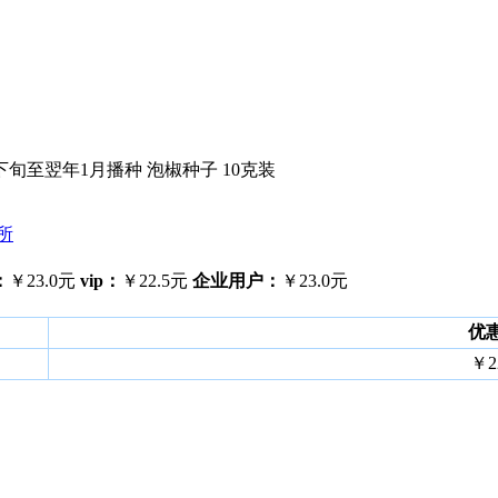
下旬至翌年1月播种 泡椒种子 10克装
所
：
￥23.0元
vip：
￥22.5元
企业用户：
￥23.0元
优
￥2