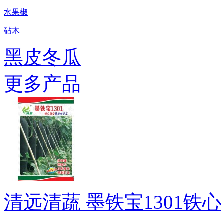
水果椒
砧木
黑皮冬瓜
更多产品
清远清蔬 墨铁宝1301铁心