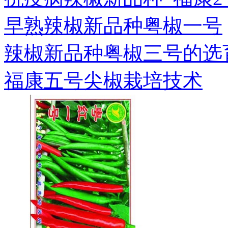
早熟辣椒新品种粤椒一号
辣椒新品种粤椒三号的选
福康五号尖椒栽培技术