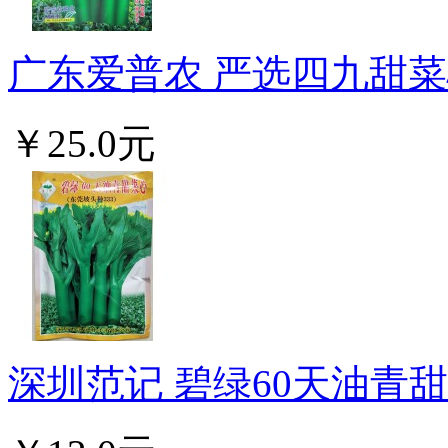
广东爱普农 严选四九甜菜心
￥25.0元
深圳范记 碧绿60天油青甜菜