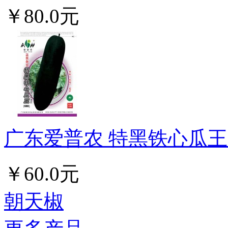
￥80.0元
广东爱普农 特黑铁心瓜王6
￥60.0元
朝天椒