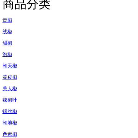
商品分类
青椒
线椒
甜椒
泡椒
朝天椒
黄皮椒
美人椒
辣椒叶
螺丝椒
朝地椒
色素椒