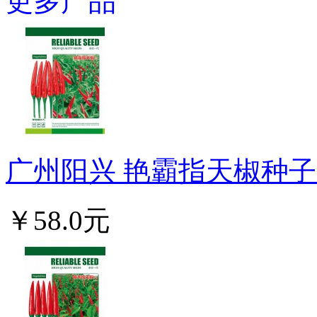
更多产品
广州阳兴 艳霸指天椒种子 
￥58.0元