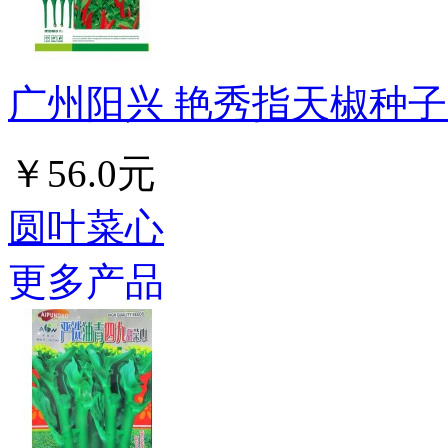
广州阳兴 艳秀指天椒种子 早
￥56.0元
圆叶菜心
更多产品