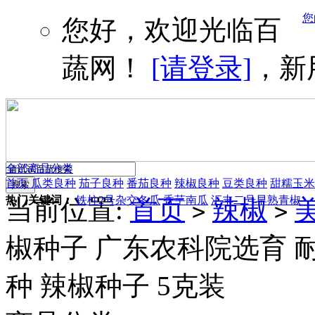
您
您好，欢迎光临百
蔬网！
[请登录]
，新
全部商品分类
首页
瓜类良种
茄子良种
番茄良种
辣椒良种
豆类良种
甜糯玉米
热门关键词：
铁柱2号杂交冬瓜
香芋南瓜
汇丰二号早熟青椒
当前位置:
首页
辣椒
>
>
椒种子 广东农科院选育 
种 辣椒种子 5克装