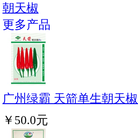
朝天椒
更多产品
广州绿霸 天箭单生朝天椒种子
￥50.0元