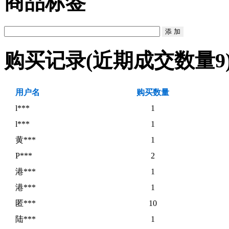
商品标签
购买记录
(近期成交数量
9
用户名
购买数量
l***
1
l***
1
黄***
1
P***
2
港***
1
港***
1
匿***
10
陆***
1