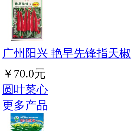
广州阳兴 艳早先锋指天椒种
￥70.0元
圆叶菜心
更多产品