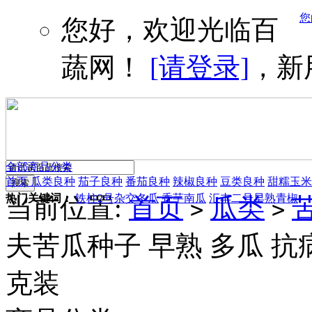
您
您好，欢迎光临百
蔬网！
[请登录]
，新
全部商品分类
首页
瓜类良种
茄子良种
番茄良种
辣椒良种
豆类良种
甜糯玉米
热门关键词：
铁柱2号杂交冬瓜
香芋南瓜
汇丰二号早熟青椒
当前位置:
首页
瓜类
>
>
夫苦瓜种子 早熟 多瓜 抗病
克装