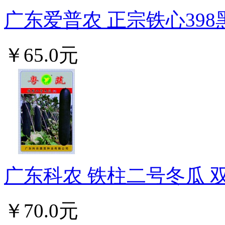
广东爱普农 正宗铁心398黑
￥65.0元
广东科农 铁柱二号冬瓜 双
￥70.0元