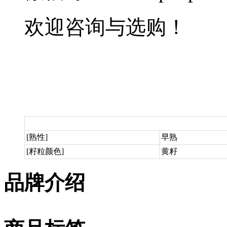
欢迎咨询与选购！
[熟性]
早熟
[籽粒颜色]
黄籽
品牌介绍