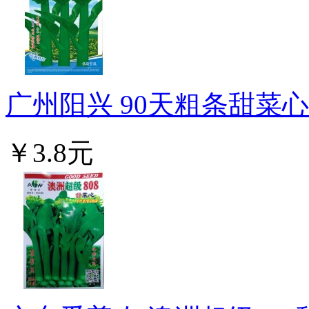
广州阳兴 90天粗条甜菜心种
￥3.8元