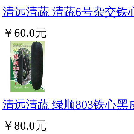
清远清蔬 清蔬6号杂交铁心
￥60.0元
清远清蔬 绿顺803铁心黑皮
￥80.0元