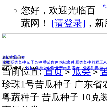
您
您好，欢迎光临百
蔬网！
[请登录]
，新
全部商品分类
首页
瓜类良种
茄子良种
番茄良种
辣椒良种
豆类良种
甜糯玉米
热门关键词：
铁柱2号杂交冬瓜
香芋南瓜
汇丰二号早熟青椒
当前位置:
首页
瓜类
>
>
珍珠1号苦瓜种子 广东省
粤蔬种子 苦瓜种子 10克