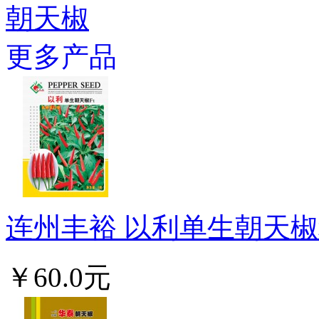
朝天椒
更多产品
连州丰裕 以利单生朝天椒种
￥60.0元