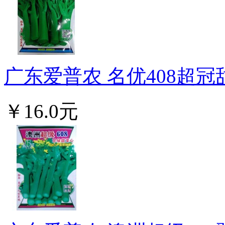
广东爱普农 名优408超冠甜
￥16.0元