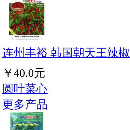
连州丰裕 韩国朝天王辣椒种
￥40.0元
圆叶菜心
更多产品