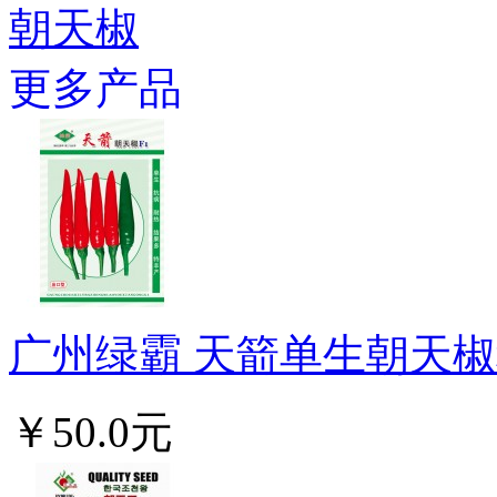
朝天椒
更多产品
广州绿霸 天箭单生朝天椒种子
￥50.0元