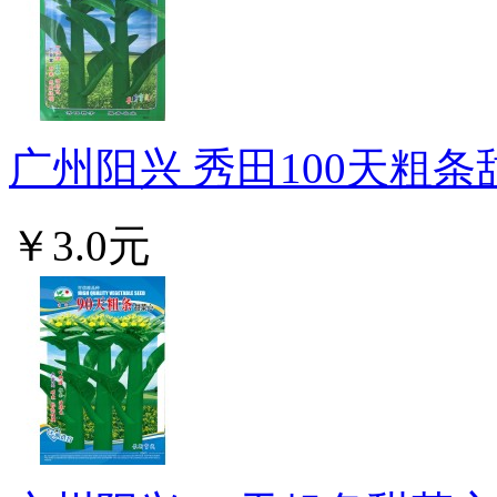
广州阳兴 秀田100天粗条甜
￥3.0元