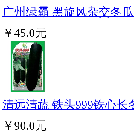
广州绿霸 黑旋风杂交冬瓜种子 
￥45.0元
清远清蔬 铁头999铁心长冬
￥90.0元