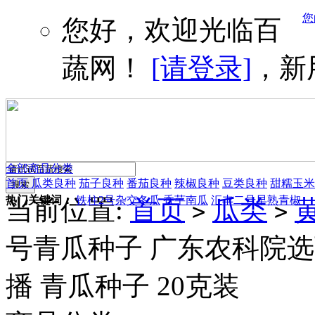
您
您好，欢迎光临百
蔬网！
[请登录]
，新
全部商品分类
首页
瓜类良种
茄子良种
番茄良种
辣椒良种
豆类良种
甜糯玉米
热门关键词：
铁柱2号杂交冬瓜
香芋南瓜
汇丰二号早熟青椒
当前位置:
首页
瓜类
>
>
号青瓜种子 广东农科院选育 
播 青瓜种子 20克装