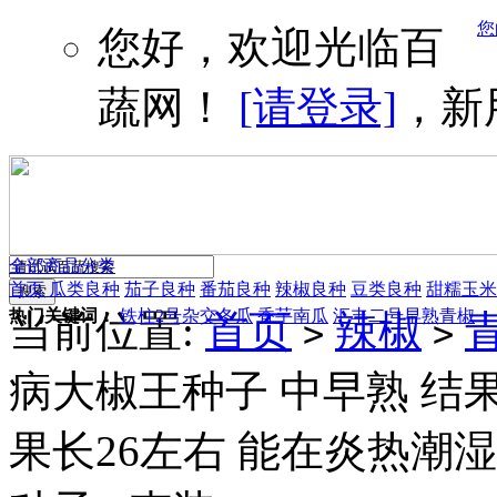
您
您好，欢迎光临百
蔬网！
[请登录]
，新
全部商品分类
首页
瓜类良种
茄子良种
番茄良种
辣椒良种
豆类良种
甜糯玉米
热门关键词：
铁柱2号杂交冬瓜
香芋南瓜
汇丰二号早熟青椒
当前位置:
首页
辣椒
>
>
病大椒王种子 中早熟 结果
果长26左右 能在炎热潮