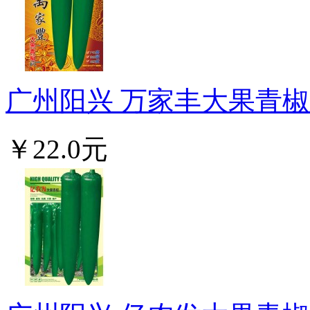
广州阳兴 万家丰大果青椒 
￥22.0元