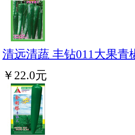
清远清蔬 丰钻011大果青椒
￥22.0元