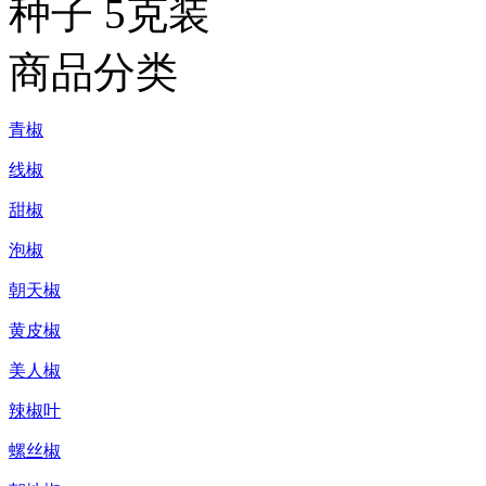
种子 5克装
商品分类
青椒
线椒
甜椒
泡椒
朝天椒
黄皮椒
美人椒
辣椒叶
螺丝椒