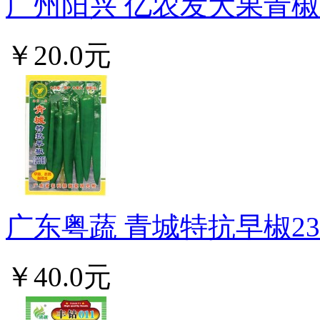
广州阳兴 亿农发大果青椒 耐
￥20.0元
广东粤蔬 青城特抗早椒232
￥40.0元