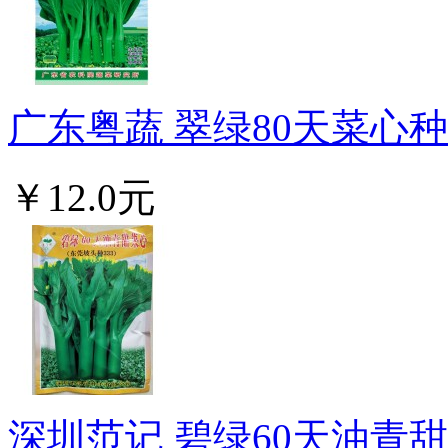
广东粤蔬 翠绿80天菜心种子
￥12.0元
深圳范记 碧绿60天油青甜菜