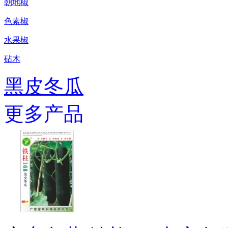
朝地椒
色素椒
水果椒
砧木
黑皮冬瓜
更多产品