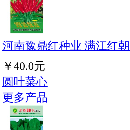
河南豫鼎红种业 满江红朝天
￥40.0元
圆叶菜心
更多产品