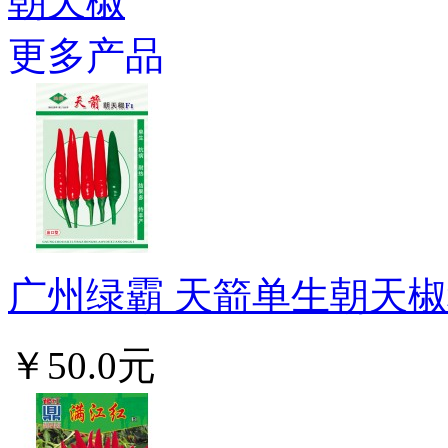
朝天椒
更多产品
广州绿霸 天箭单生朝天椒种子
￥50.0元