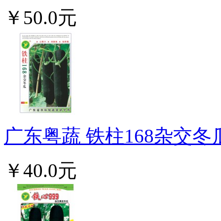
￥50.0元
广东粤蔬 铁柱168杂交冬
￥40.0元