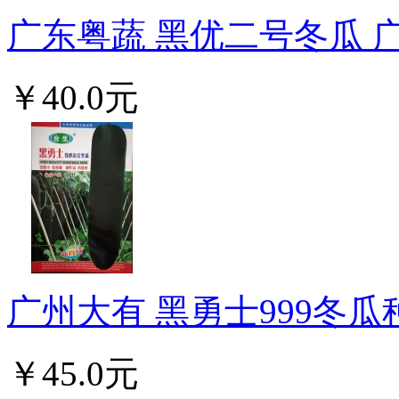
广东粤蔬 黑优二号冬瓜 广
￥40.0元
广州大有 黑勇士999冬瓜种
￥45.0元