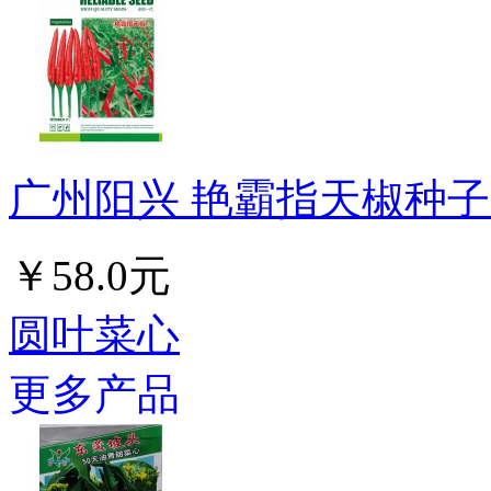
广州阳兴 艳霸指天椒种子 
￥58.0元
圆叶菜心
更多产品