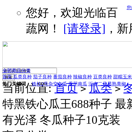
您
您好，欢迎光临百
蔬网！
[请登录]
，新
全部商品分类
首页
瓜类良种
茄子良种
番茄良种
辣椒良种
豆类良种
甜糯玉米
热门关键词：
铁柱2号杂交冬瓜
香芋南瓜
汇丰二号早熟青椒
当前位置:
首页
瓜类
>
>
特黑铁心瓜王688种子 
有光泽 冬瓜种子10克装