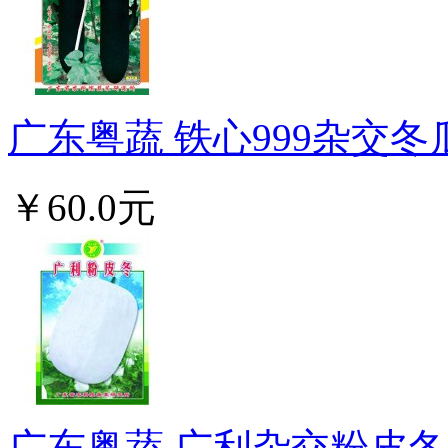
广东粤蔬 铁心999杂交冬
￥60.0元
广东粤蔬 广利杂交粉皮冬瓜