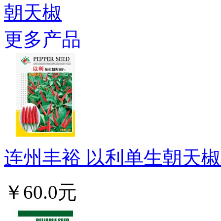
朝天椒
更多产品
连州丰裕 以利单生朝天椒种
￥60.0元