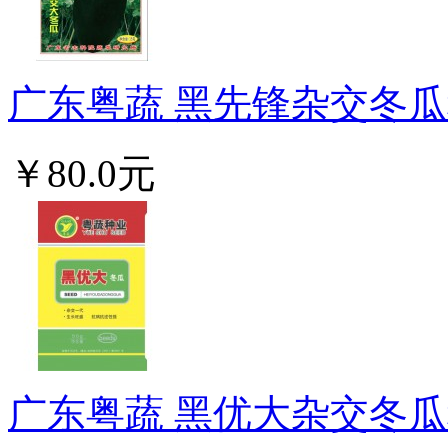
广东粤蔬 黑先锋杂交冬瓜种
￥80.0元
广东粤蔬 黑优大杂交冬瓜种