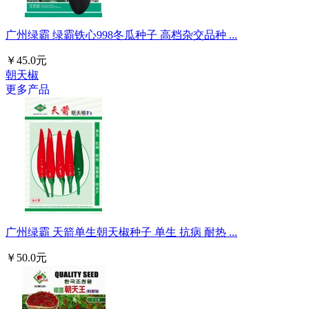
广州绿霸 绿霸铁心998冬瓜种子 高档杂交品种 ...
￥45.0元
朝天椒
更多产品
广州绿霸 天箭单生朝天椒种子 单生 抗病 耐热 ...
￥50.0元