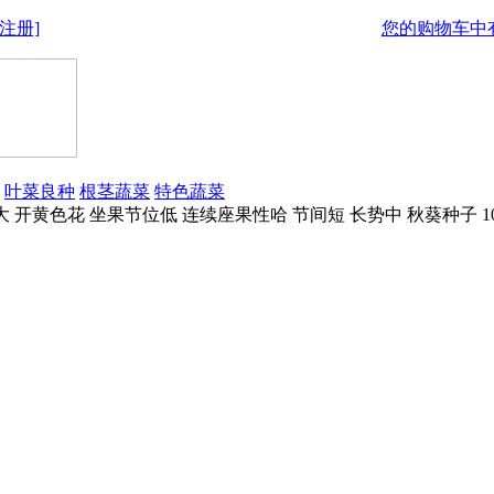
注册]
您的购物车中有
叶菜良种
根茎蔬菜
特色蔬菜
大 开黄色花 坐果节位低 连续座果性哈 节间短 长势中 秋葵种子 1