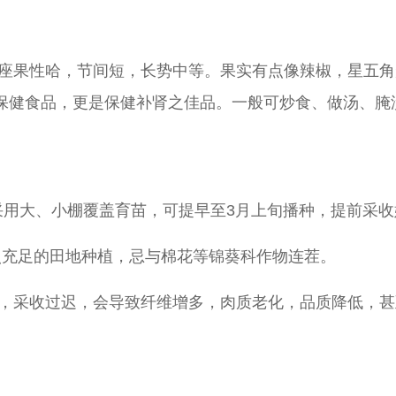
连续座果性哈，节间短，长势中等。果实有点像辣椒，星五
保健食品，更是保健补肾之佳品。一般可炒食、做汤、腌
采用大、小棚覆盖育苗，可提早至3月上旬播种，提前采收
照充足的田地种植，忌与棉花等锦葵科作物连茬。
可采收，采收过迟，会导致纤维增多，肉质老化，品质降低，