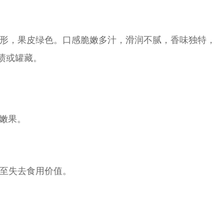
角形，果皮绿色。口感脆嫩多汁，滑润不腻，香味独特，
渍或罐藏。
嫩果。
甚至失去食用价值。