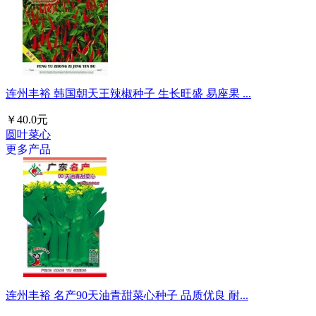
连州丰裕 韩国朝天王辣椒种子 生长旺盛 易座果 ...
￥40.0元
圆叶菜心
更多产品
连州丰裕 名产90天油青甜菜心种子 品质优良 耐...