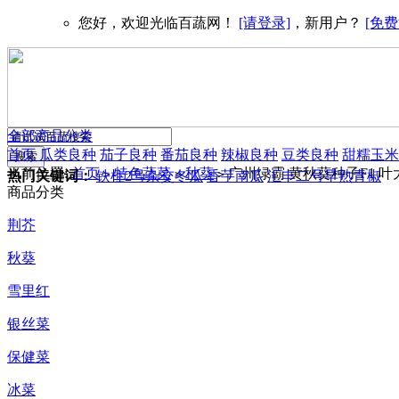
您好，欢迎光临百蔬网！
[请登录]
，新用户？
[免费
全部商品分类
首页
瓜类良种
茄子良种
番茄良种
辣椒良种
豆类良种
甜糯玉米
当前位置:
首页
特色蔬菜
秋葵
广州绿霸 黄秋葵种子F1 叶
>
>
>
热门关键词：
铁柱2号杂交冬瓜
香芋南瓜
汇丰二号早熟青椒
商品分类
荆芥
秋葵
雪里红
银丝菜
保健菜
冰菜