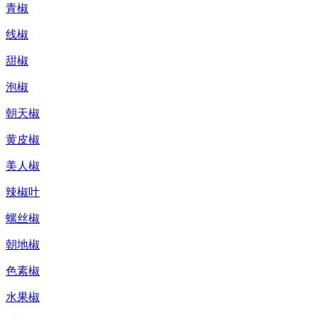
青椒
线椒
甜椒
泡椒
朝天椒
黄皮椒
美人椒
辣椒叶
螺丝椒
朝地椒
色素椒
水果椒