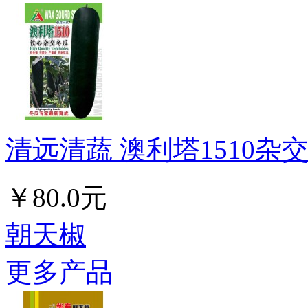
清远清蔬 澳利塔1510杂交
￥80.0元
朝天椒
更多产品