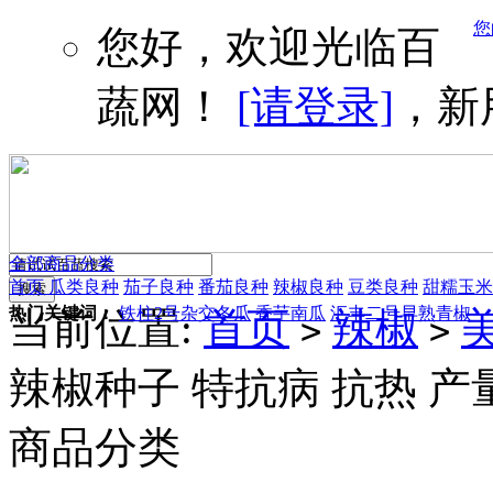
您
您好，欢迎光临百
蔬网！
[请登录]
，新
全部商品分类
首页
瓜类良种
茄子良种
番茄良种
辣椒良种
豆类良种
甜糯玉米
热门关键词：
铁柱2号杂交冬瓜
香芋南瓜
汇丰二号早熟青椒
当前位置:
首页
辣椒
>
>
辣椒种子 特抗病 抗热 产
商品分类