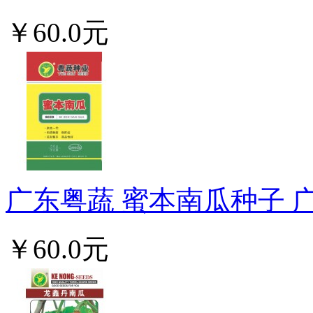
￥60.0元
广东粤蔬 蜜本南瓜种子 广
￥60.0元