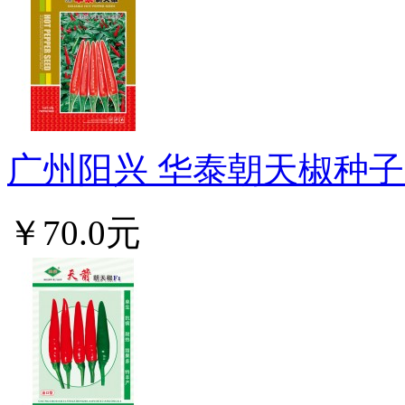
广州阳兴 华泰朝天椒种子 
￥70.0元