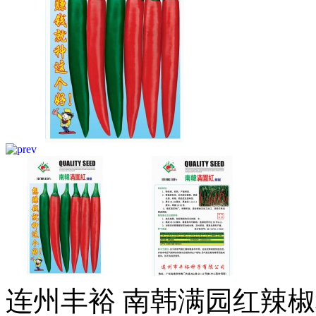
连州丰裕 南韩满园红辣椒种