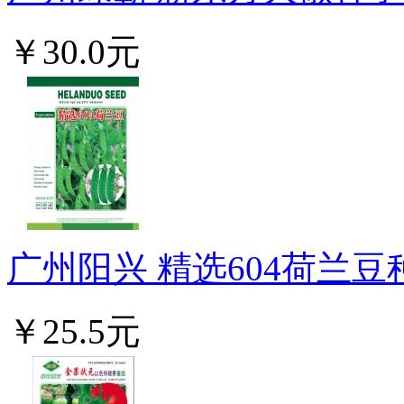
￥30.0元
广州阳兴 精选604荷兰豆种
￥25.5元