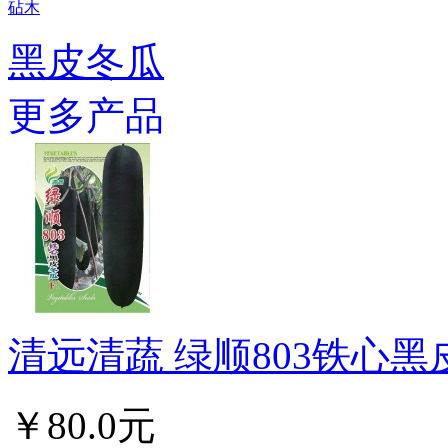
砧木
黑皮冬瓜
更多产品
清远清蔬 绿顺803铁心黑皮
￥80.0元