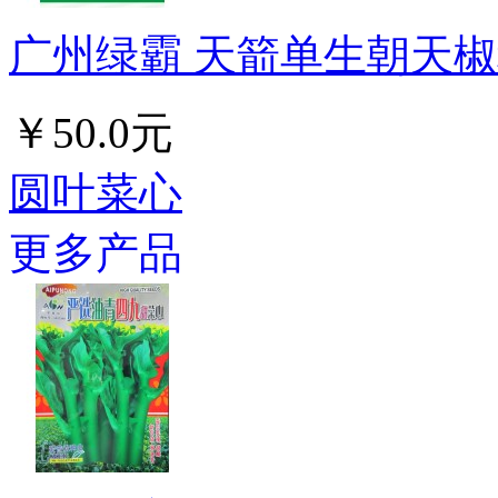
广州绿霸 天箭单生朝天椒种子
￥50.0元
圆叶菜心
更多产品