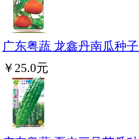
广东粤蔬 龙鑫丹南瓜种子 
￥25.0元