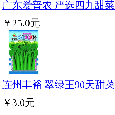
广东爱普农 严选四九甜菜心
￥25.0元
连州丰裕 翠绿王90天甜菜心
￥3.0元