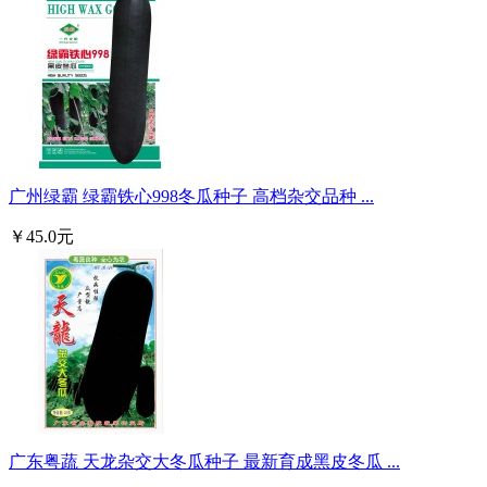
广州绿霸 绿霸铁心998冬瓜种子 高档杂交品种 ...
￥45.0元
广东粤蔬 天龙杂交大冬瓜种子 最新育成黑皮冬瓜 ...