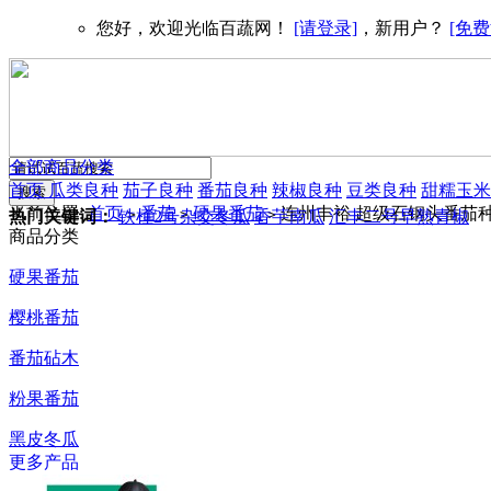
您好，欢迎光临百蔬网！
[请登录]
，新用户？
[免费
全部商品分类
首页
瓜类良种
茄子良种
番茄良种
辣椒良种
豆类良种
甜糯玉米
当前位置:
首页
番茄
硬果番茄
连州丰裕 超级石钢头番茄种子
>
>
>
热门关键词：
铁柱2号杂交冬瓜
香芋南瓜
汇丰二号早熟青椒
商品分类
硬果番茄
樱桃番茄
番茄砧木
粉果番茄
黑皮冬瓜
更多产品