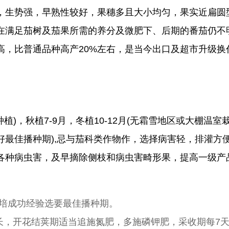
生势强，早熟性较好，果穗多且大小均匀，果实近扁圆型美
在满足茄树及茄果所需的养分及微肥下、后期的番茄仍不
高，比普通品种高产20%左右，是当今出口及超市升级换
种植)，秋植7-9月，冬植10-12月(无霜雪地区或大棚温室栽
好最佳播种期),忌与茄科类作物作，选择病害轻，排灌方
各种病虫害，及早摘除侧枝和病虫害畸形果，提高一级产
栽培成功经验选要最佳播种期。
长，开花结荚期适当追施氮肥，多施磷钾肥，采收期每7