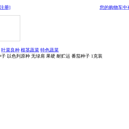
注册]
您的购物车中有
叶菜良种
根茎蔬菜
特色蔬菜
 以色列原种 无绿肩 果硬 耐贮运 番茄种子 1克装