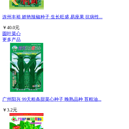
连州丰裕 娇艳辣椒种子 生长旺盛 易座果 抗病性...
￥40.0元
圆叶菜心
更多产品
广州阳兴 99天粗条甜菜心种子 晚熟品种 苔粗油...
￥3.2元