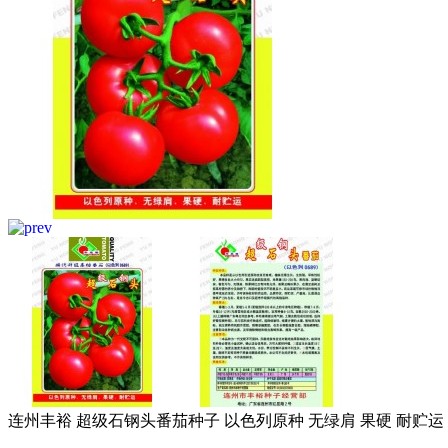
连州丰裕 超级石钢头番茄种子 以色列原种 无绿肩 果硬 耐贮运 