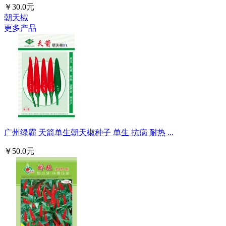
￥30.0元
朝天椒
更多产品
广州绿霸 天箭单生朝天椒种子 单生 抗病 耐热 ...
￥50.0元