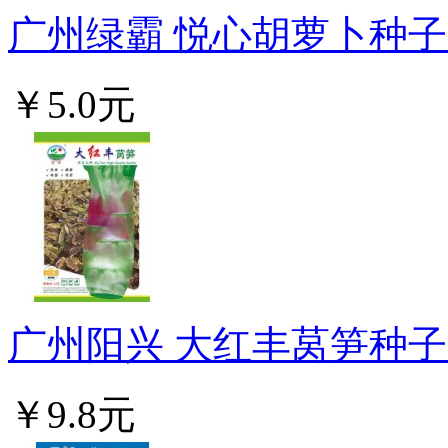
广州绿霸 悦心胡萝卜种子 收
￥5.0元
广州阳兴 大红丰莴笋种子 
￥9.8元