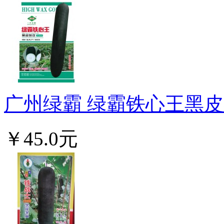
广州绿霸 绿霸铁心王黑皮冬
￥45.0元