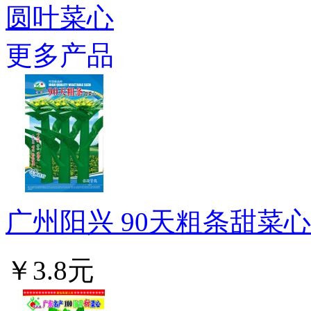
圆叶菜心
更多产品
广州阳兴 90天粗条甜菜心种
￥3.8元