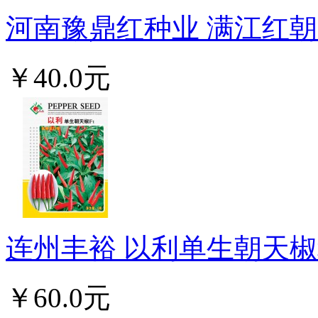
河南豫鼎红种业 满江红朝天
￥40.0元
连州丰裕 以利单生朝天椒种
￥60.0元