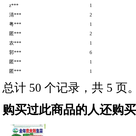
z***
1
清***
2
粤***
1
匿***
2
农***
1
郭***
6
匿***
1
匿***
1
总计 50 个记录，共 5 页
购买过此商品的人还购买