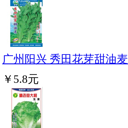
广州阳兴 秀田花芽甜油麦 
￥5.8元