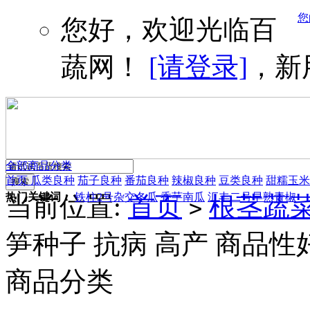
您
您好，欢迎光临百
蔬网！
[请登录]
，新
全部商品分类
首页
瓜类良种
茄子良种
番茄良种
辣椒良种
豆类良种
甜糯玉米
热门关键词：
铁柱2号杂交冬瓜
香芋南瓜
汇丰二号早熟青椒
当前位置:
首页
根茎蔬
>
笋种子 抗病 高产 商品性
商品分类