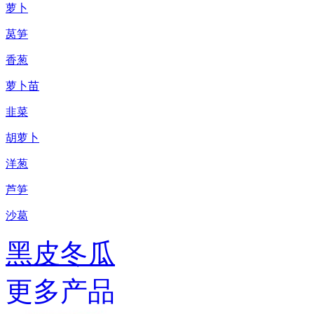
萝卜
莴笋
香葱
萝卜苗
韭菜
胡萝卜
洋葱
芦笋
沙葛
黑皮冬瓜
更多产品