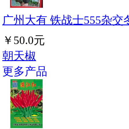
广州大有 铁战士555杂交冬瓜
￥50.0元
朝天椒
更多产品