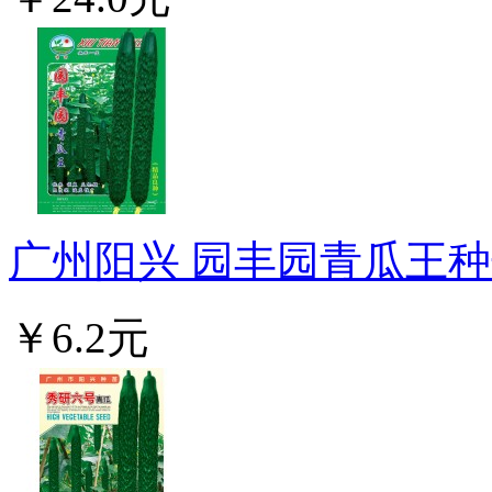
广州阳兴 园丰园青瓜王种子
￥6.2元