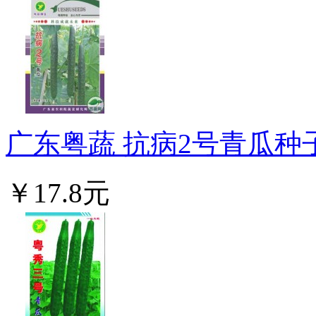
广东粤蔬 抗病2号青瓜种子
￥17.8元