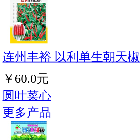
连州丰裕 以利单生朝天椒种
￥60.0元
圆叶菜心
更多产品