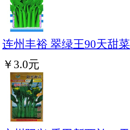
连州丰裕 翠绿王90天甜菜心
￥3.0元