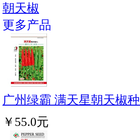
朝天椒
更多产品
广州绿霸 满天星朝天椒种子
￥55.0元