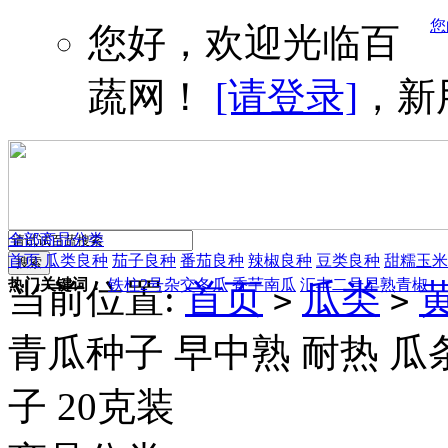
您
您好，欢迎光临百
蔬网！
[请登录]
，新
全部商品分类
首页
瓜类良种
茄子良种
番茄良种
辣椒良种
豆类良种
甜糯玉米
热门关键词：
铁柱2号杂交冬瓜
香芋南瓜
汇丰二号早熟青椒
当前位置:
首页
瓜类
>
>
青瓜种子 早中熟 耐热 瓜
子 20克装