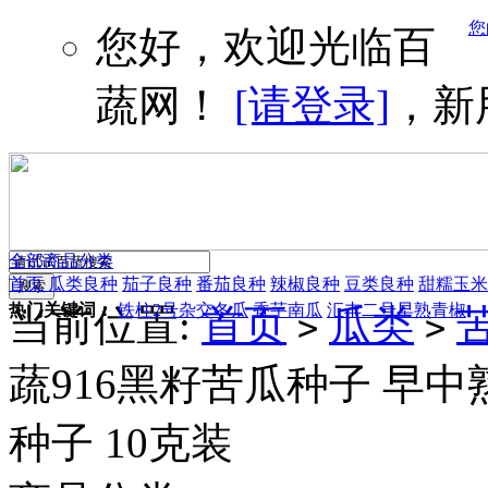
您
您好，欢迎光临百
蔬网！
[请登录]
，新
全部商品分类
首页
瓜类良种
茄子良种
番茄良种
辣椒良种
豆类良种
甜糯玉米
热门关键词：
铁柱2号杂交冬瓜
香芋南瓜
汇丰二号早熟青椒
当前位置:
首页
瓜类
>
>
蔬916黑籽苦瓜种子 早中
种子 10克装