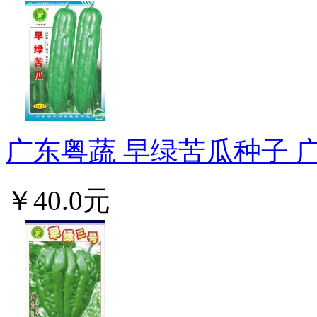
广东粤蔬 早绿苦瓜种子 广
￥40.0元