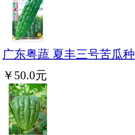
广东粤蔬 夏丰三号苦瓜种子
￥50.0元