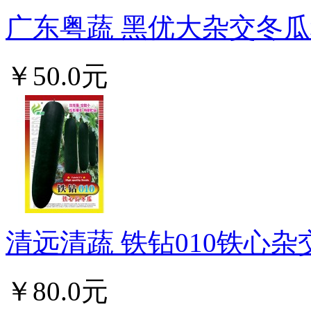
广东粤蔬 黑优大杂交冬瓜种
￥50.0元
清远清蔬 铁钻010铁心杂
￥80.0元