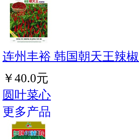
连州丰裕 韩国朝天王辣椒种
￥40.0元
圆叶菜心
更多产品