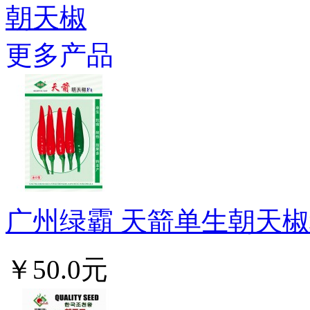
朝天椒
更多产品
广州绿霸 天箭单生朝天椒种子
￥50.0元