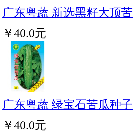
广东粤蔬 新选黑籽大顶苦瓜
￥40.0元
广东粤蔬 绿宝石苦瓜种子 
￥40.0元