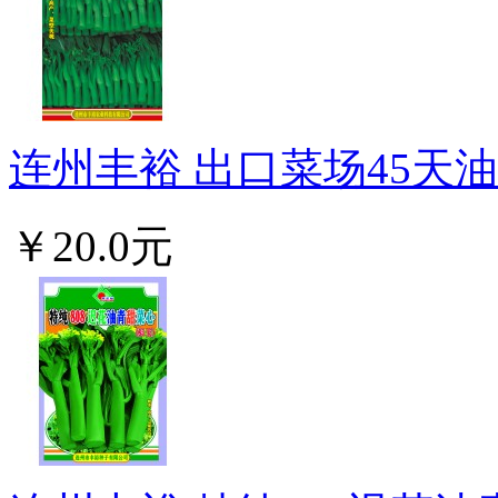
连州丰裕 出口菜场45天油青
￥20.0元