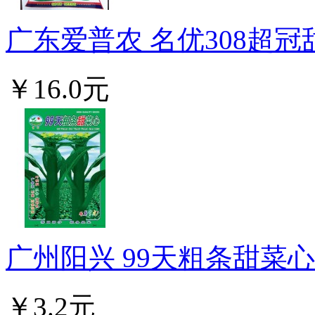
广东爱普农 名优308超冠
￥16.0元
广州阳兴 99天粗条甜菜心种
￥3.2元