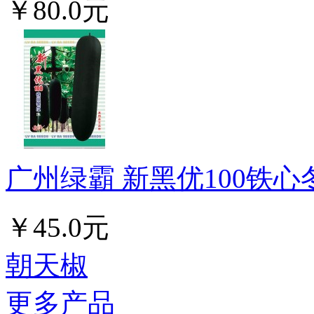
￥80.0元
广州绿霸 新黑优100铁心冬
￥45.0元
朝天椒
更多产品