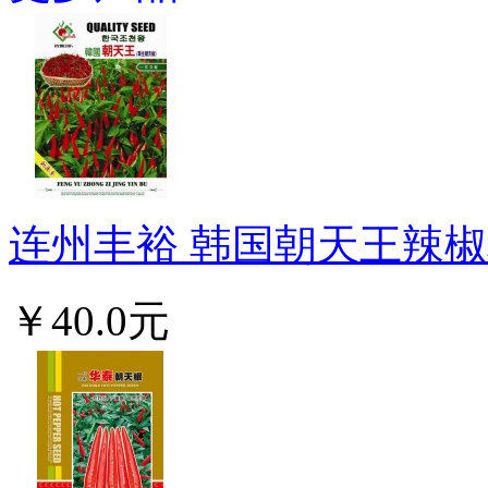
连州丰裕 韩国朝天王辣椒种
￥40.0元