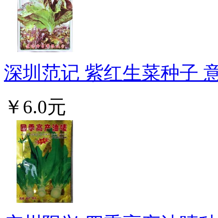
深圳范记 紫红生菜种子 意
￥6.0元