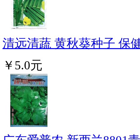
清远清蔬 黄秋葵种子 保健
￥5.0元