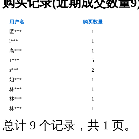
购买记录
(近期成交数量
9
用户名
购买数量
匿***
1
l***
1
高***
1
1***
5
s***
2
姐***
1
林***
1
林***
1
林***
1
总计 9 个记录，共 1 页