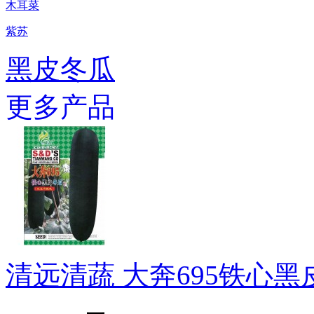
木耳菜
紫苏
黑皮冬瓜
更多产品
清远清蔬 大奔695铁心黑