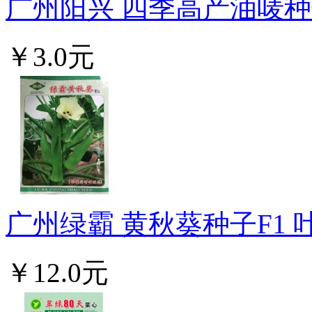
广州阳兴 四季高产油唛种子
￥3.0元
广州绿霸 黄秋葵种子F1 叶
￥12.0元