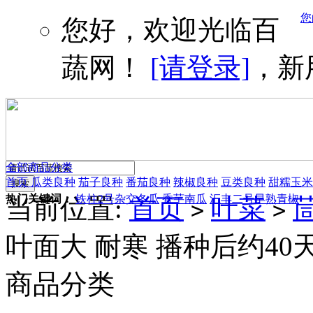
您
您好，欢迎光临百
蔬网！
[请登录]
，新
全部商品分类
首页
瓜类良种
茄子良种
番茄良种
辣椒良种
豆类良种
甜糯玉米
热门关键词：
铁柱2号杂交冬瓜
香芋南瓜
汇丰二号早熟青椒
当前位置:
首页
叶菜
>
>
叶面大 耐寒 播种后约40
商品分类