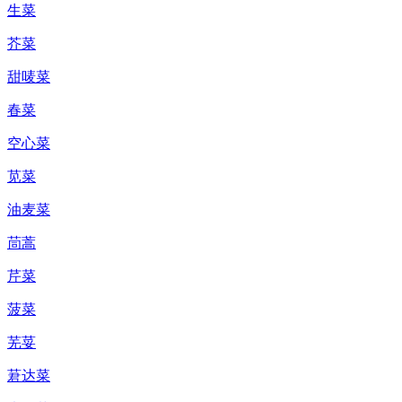
生菜
芥菜
甜唛菜
春菜
空心菜
苋菜
油麦菜
茼蒿
芹菜
菠菜
芜荽
莙达菜