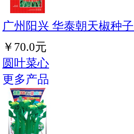
广州阳兴 华泰朝天椒种子 
￥70.0元
圆叶菜心
更多产品