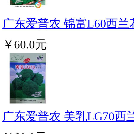
广东爱普农 锦富L60西兰花
￥60.0元
广东爱普农 美乳LG70西兰