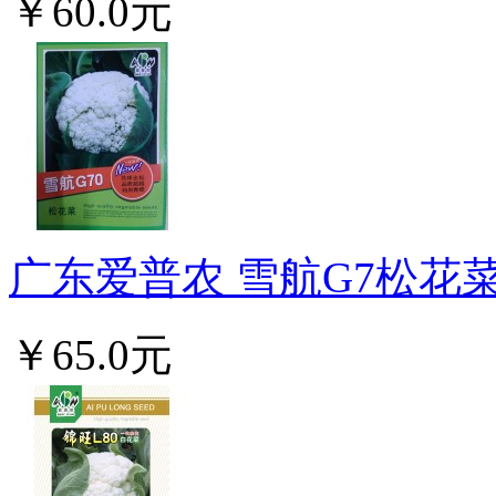
￥60.0元
广东爱普农 雪航G7松花菜
￥65.0元