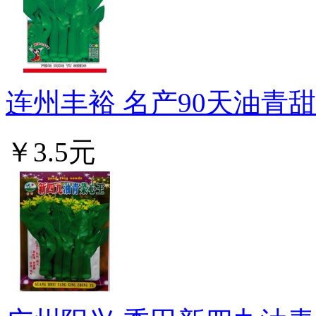
连州丰裕 名产90天油青甜菜
￥3.5元