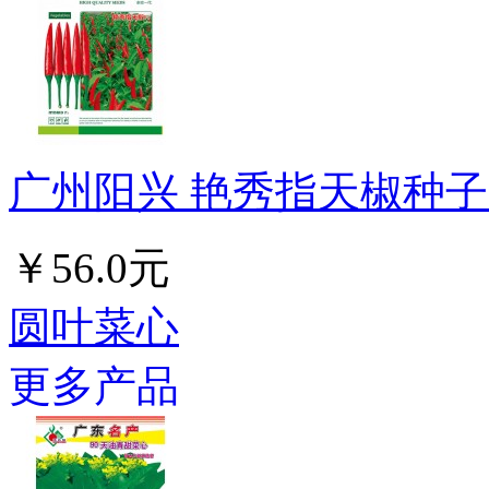
广州阳兴 艳秀指天椒种子 早
￥56.0元
圆叶菜心
更多产品