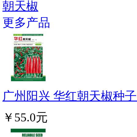
朝天椒
更多产品
广州阳兴 华红朝天椒种子 
￥55.0元