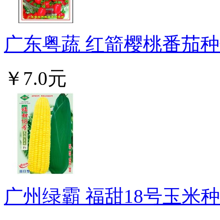
广东粤蔬 红箭樱桃番茄种子
￥7.0元
广州绿霸 福甜18号玉米种子