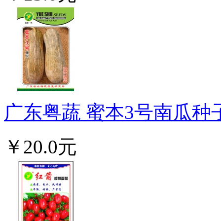
广东粤蔬 蜜本3号南瓜种子
￥20.0元