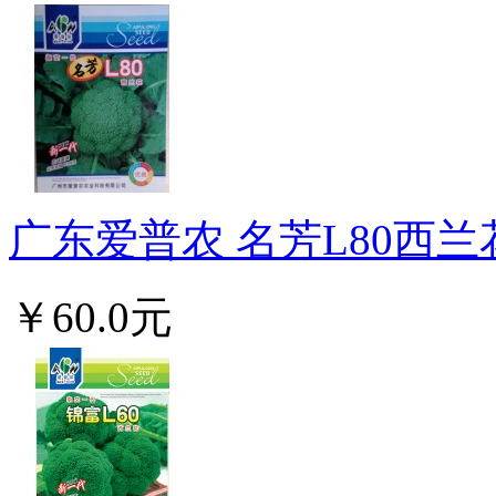
广东爱普农 名芳L80西兰花
￥60.0元