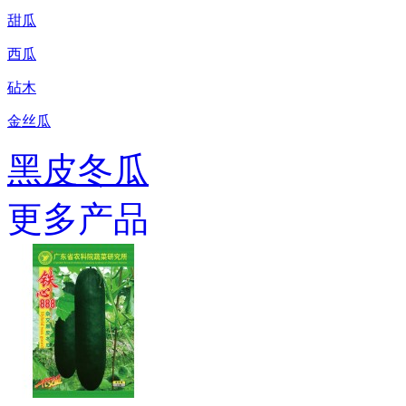
甜瓜
西瓜
砧木
金丝瓜
黑皮冬瓜
更多产品