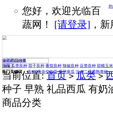
您
您好，欢迎光临百
蔬网！
[请登录]
，新
全部商品分类
首页
瓜类良种
茄子良种
番茄良种
辣椒良种
豆类良种
甜糯玉米
热门关键词：
铁柱2号杂交冬瓜
香芋南瓜
汇丰二号早熟青椒
当前位置:
首页
瓜类
>
>
种子 早熟 礼品西瓜 有奶
商品分类