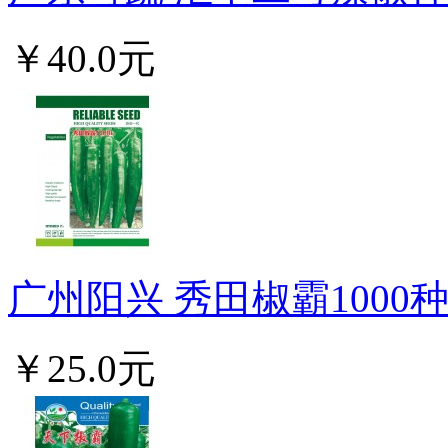
￥40.0元
广州阳兴 秀田椒霸1000种
￥25.0元