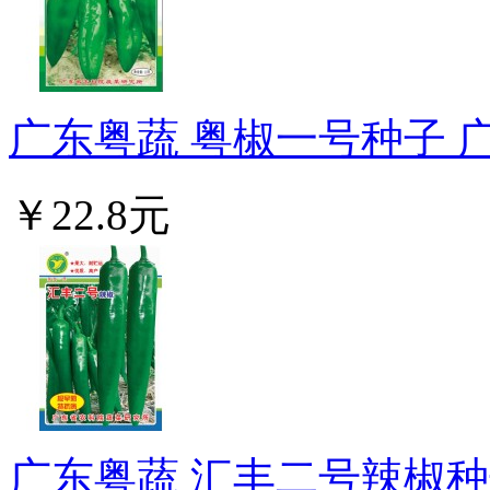
广东粤蔬 粤椒一号种子 广东
￥22.8元
广东粤蔬 汇丰二号辣椒种子