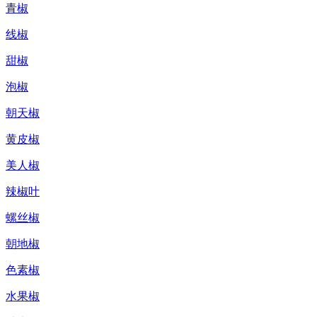
青椒
线椒
甜椒
泡椒
朝天椒
黄皮椒
美人椒
辣椒叶
螺丝椒
朝地椒
色素椒
水果椒