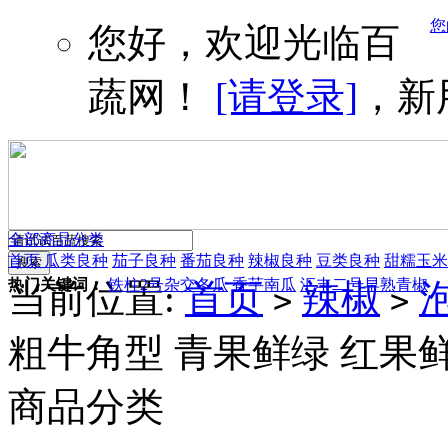
您
您好，欢迎光临百
蔬网！
[请登录]
，新
全部商品分类
首页
瓜类良种
茄子良种
番茄良种
辣椒良种
豆类良种
甜糯玉米
热门关键词：
铁柱2号杂交冬瓜
香芋南瓜
汇丰二号早熟青椒
当前位置:
首页
辣椒
>
>
粗牛角型 青果鲜绿 红果鲜
商品分类