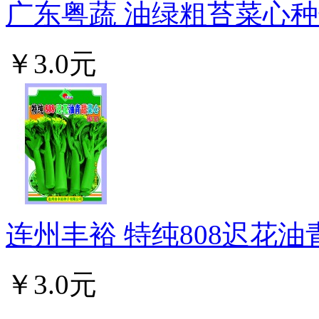
广东粤蔬 油绿粗苔菜心种子
￥3.0元
连州丰裕 特纯808迟花油青
￥3.0元