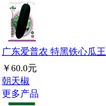
广东爱普农 特黑铁心瓜王6
￥60.0元
朝天椒
更多产品