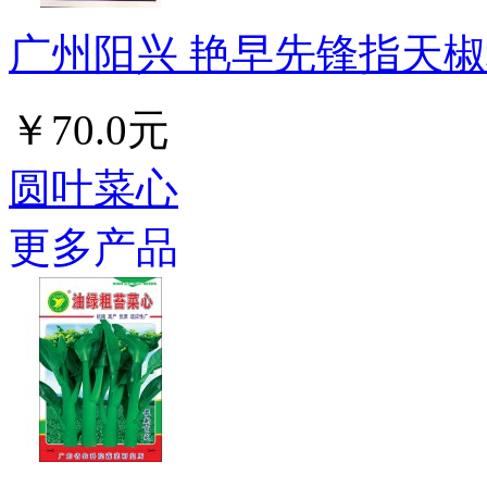
广州阳兴 艳早先锋指天椒种
￥70.0元
圆叶菜心
更多产品