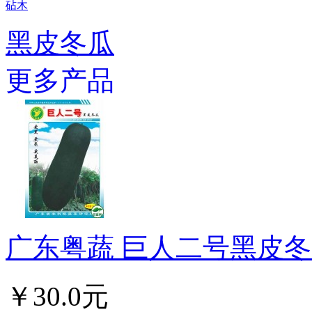
砧木
黑皮冬瓜
更多产品
广东粤蔬 巨人二号黑皮冬瓜
￥30.0元