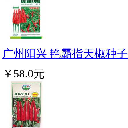
广州阳兴 艳霸指天椒种子 
￥58.0元