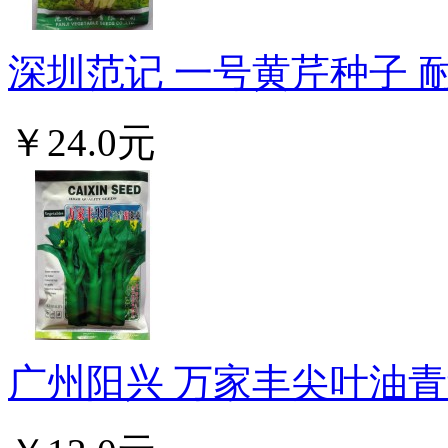
深圳范记 一号黄芹种子 耐
￥24.0元
广州阳兴 万家丰尖叶油青甜