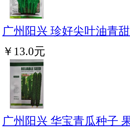
广州阳兴 珍好尖叶油青甜菜
￥13.0元
广州阳兴 华宝青瓜种子 果