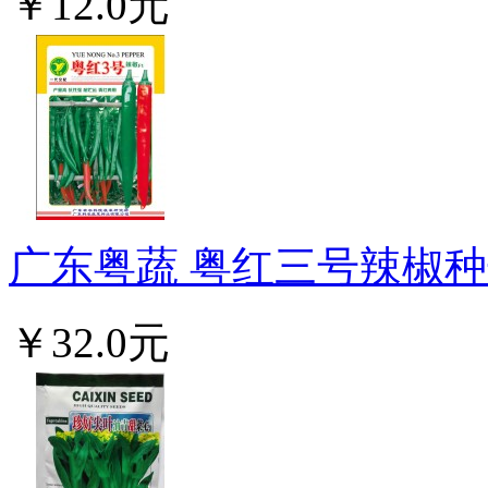
￥12.0元
广东粤蔬 粤红三号辣椒种子
￥32.0元