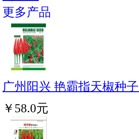
更多产品
广州阳兴 艳霸指天椒种子 
￥58.0元