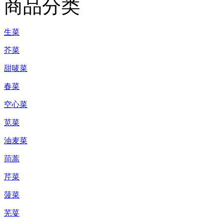
商品分类
生菜
芥菜
甜唛菜
春菜
空心菜
苋菜
油麦菜
茼蒿
芹菜
菠菜
芜荽