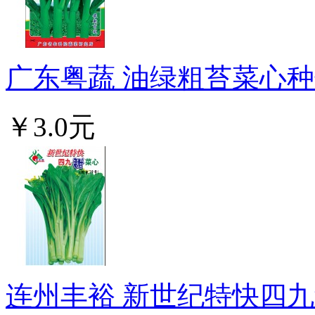
广东粤蔬 油绿粗苔菜心种子
￥3.0元
连州丰裕 新世纪特快四九甜