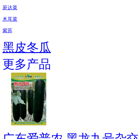
莙达菜
木耳菜
紫苏
黑皮冬瓜
更多产品
广东爱普农 黑龙九号杂交铁