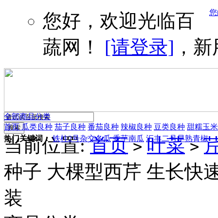
您
您好，欢迎光临百
蔬网！
[请登录]
，新
全部商品分类
首页
瓜类良种
茄子良种
番茄良种
辣椒良种
豆类良种
甜糯玉米
热门关键词：
铁柱2号杂交冬瓜
香芋南瓜
汇丰二号早熟青椒
当前位置:
首页
叶菜
>
>
种子 大棵型西芹 生长快速 
装