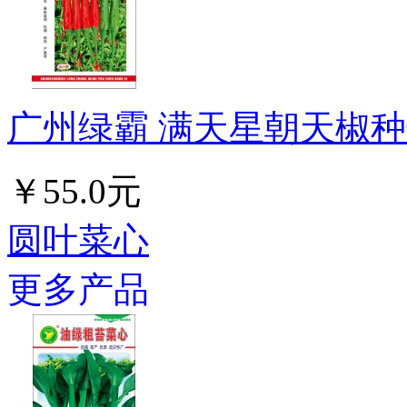
广州绿霸 满天星朝天椒种子
￥55.0元
圆叶菜心
更多产品