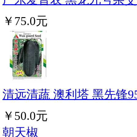
￥75.0元
清远清蔬 澳利塔 黑先锋95黑
￥50.0元
朝天椒