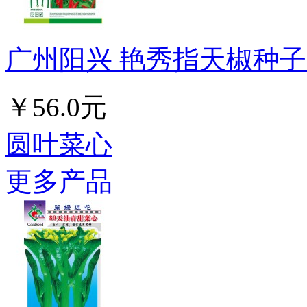
广州阳兴 艳秀指天椒种子 早
￥56.0元
圆叶菜心
更多产品