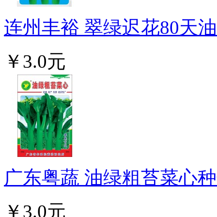
连州丰裕 翠绿迟花80天油
￥3.0元
广东粤蔬 油绿粗苔菜心种子
￥3.0元