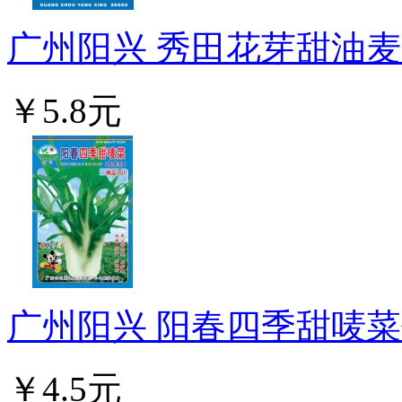
广州阳兴 秀田花芽甜油麦 
￥5.8元
广州阳兴 阳春四季甜唛菜优
￥4.5元