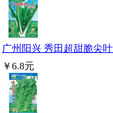
广州阳兴 秀田超甜脆尖叶甜
￥6.8元