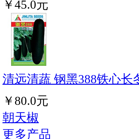
￥45.0元
清远清蔬 钢黑388铁心长冬
￥80.0元
朝天椒
更多产品