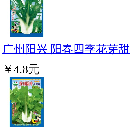
广州阳兴 阳春四季花芽甜唛
￥4.8元