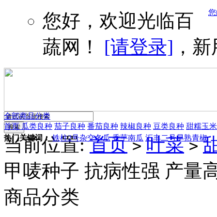
您
您好，欢迎光临百
蔬网！
[请登录]
，新
全部商品分类
首页
瓜类良种
茄子良种
番茄良种
辣椒良种
豆类良种
甜糯玉米
热门关键词：
铁柱2号杂交冬瓜
香芋南瓜
汇丰二号早熟青椒
当前位置:
首页
叶菜
>
>
甲唛种子 抗病性强 产量高
商品分类