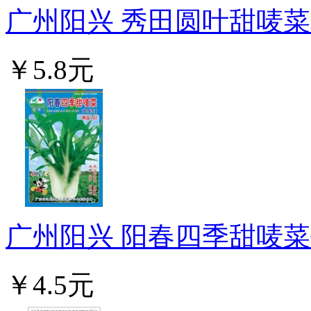
广州阳兴 秀田圆叶甜唛菜种
￥5.8元
广州阳兴 阳春四季甜唛菜优
￥4.5元