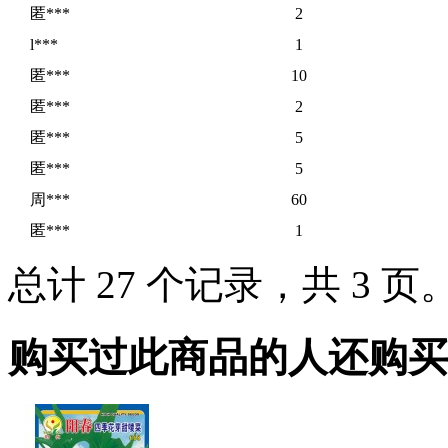
匿***
2
l***
1
匿***
10
匿***
2
匿***
5
匿***
5
周***
60
匿***
1
总计 27 个记录，共 3 页
购买过此商品的人还购买