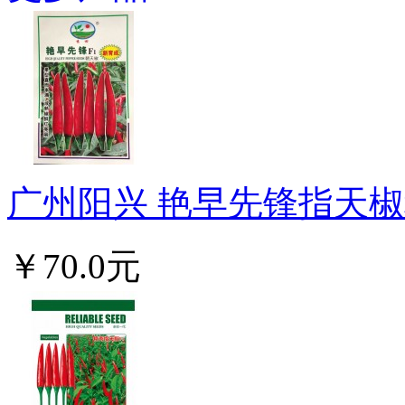
广州阳兴 艳早先锋指天椒种
￥70.0元