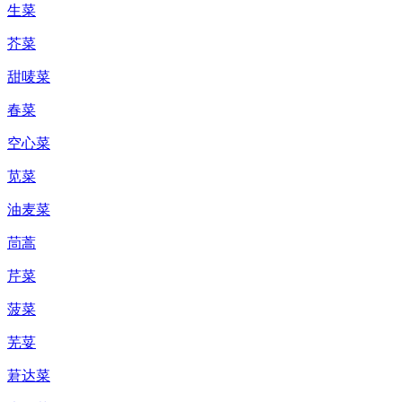
生菜
芥菜
甜唛菜
春菜
空心菜
苋菜
油麦菜
茼蒿
芹菜
菠菜
芜荽
莙达菜