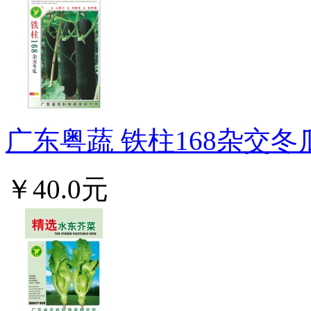
广东粤蔬 铁柱168杂交冬
￥40.0元