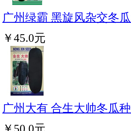
广州绿霸 黑旋风杂交冬瓜种子 
￥45.0元
广州大有 合生大帅冬瓜种子
￥50.0元