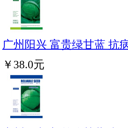
广州阳兴 富贵绿甘蓝 抗病 
￥38.0元