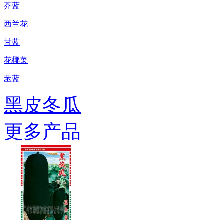
芥蓝
西兰花
甘蓝
花椰菜
苤蓝
黑皮冬瓜
更多产品