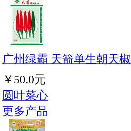
广州绿霸 天箭单生朝天椒种子
￥50.0元
圆叶菜心
更多产品