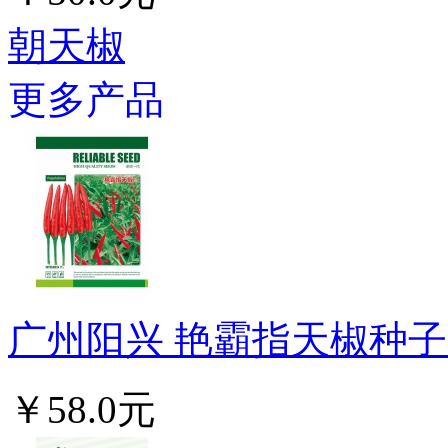
朝天椒
更多产品
广州阳兴 艳霸指天椒种子 
￥58.0元