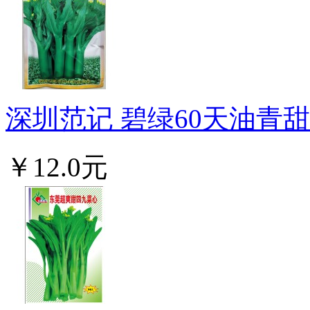
深圳范记 碧绿60天油青甜菜
￥12.0元