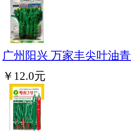
广州阳兴 万家丰尖叶油青甜
￥12.0元