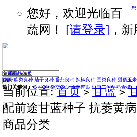
您
您好，欢迎光临百
蔬网！
[请登录]
，新
全部商品分类
首页
瓜类良种
茄子良种
番茄良种
辣椒良种
豆类良种
甜糯玉米
热门关键词：
铁柱2号杂交冬瓜
香芋南瓜
汇丰二号早熟青椒
当前位置:
首页
甘蓝
>
>
配前途甘蓝种子 抗萎黄病 
商品分类