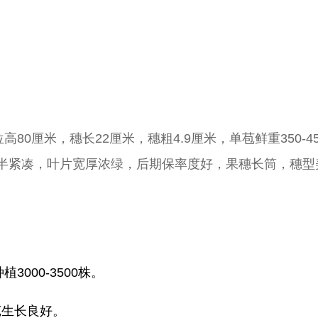
80厘米，穗长22厘米，穗粗4.9厘米，单苞鲜重350-4
型半紧凑，叶片宽厚浓绿，后期保率度好，果穗长筒，穗
000-3500株。
苞生长良好。