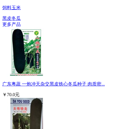
饲料玉米
黑皮冬瓜
更多产品
广东粤蔬 一炮冲天杂交黑皮铁心冬瓜种子 肉质密...
￥70.0元