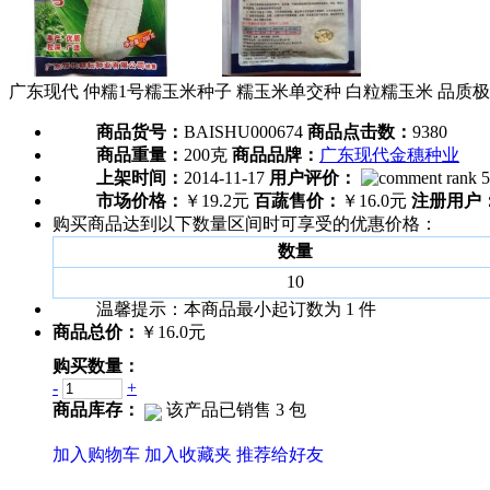
广东现代 仲糯1号糯玉米种子 糯玉米单交种 白粒糯玉米 品质极佳
商品货号：
BAISHU000674
商品点击数：
9380
商品重量：
200克
商品品牌：
广东现代金穗种业
上架时间：
2014-11-17
用户评价：
市场价格：
￥19.2元
百蔬售价：
￥16.0元
注册用户
购买商品达到以下数量区间时可享受的优惠价格：
数量
10
温馨提示：
本商品最小起订数为
1
件
商品总价：
￥16.0元
购买数量：
-
+
商品库存：
该产品已销售 3 包
加入购物车
加入收藏夹
推荐给好友