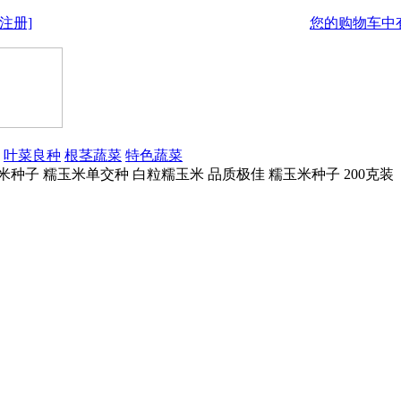
注册]
您的购物车中有
叶菜良种
根茎蔬菜
特色蔬菜
米种子 糯玉米单交种 白粒糯玉米 品质极佳 糯玉米种子 200克装