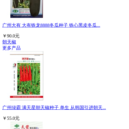
广州大有 大有铁龙8888冬瓜种子 铁心黑皮冬瓜...
￥90.0元
朝天椒
更多产品
广州绿霸 满天星朝天椒种子 单生 从韩国引进朝天...
￥55.0元