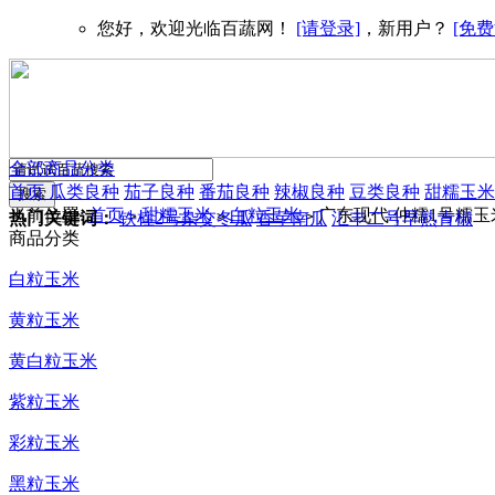
您好，欢迎光临百蔬网！
[请登录]
，新用户？
[免费
全部商品分类
首页
瓜类良种
茄子良种
番茄良种
辣椒良种
豆类良种
甜糯玉米
当前位置:
首页
甜糯玉米
白粒玉米
广东现代 仲糯1号糯玉
>
>
>
热门关键词：
铁柱2号杂交冬瓜
香芋南瓜
汇丰二号早熟青椒
商品分类
白粒玉米
黄粒玉米
黄白粒玉米
紫粒玉米
彩粒玉米
黑粒玉米