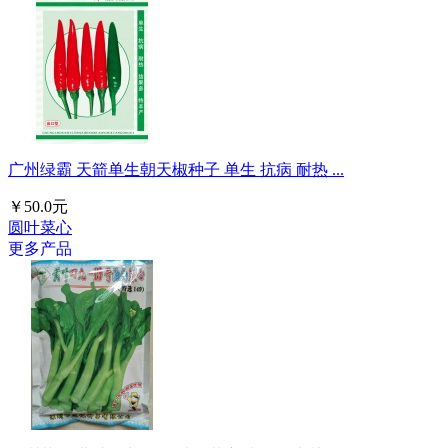
广州绿霸 天箭单生朝天椒种子 单生 抗病 耐热 ...
￥50.0元
圆叶菜心
更多产品