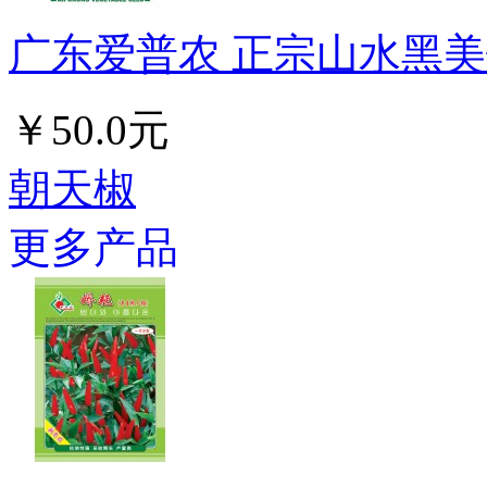
广东爱普农 正宗山水黑美铁心
￥50.0元
朝天椒
更多产品