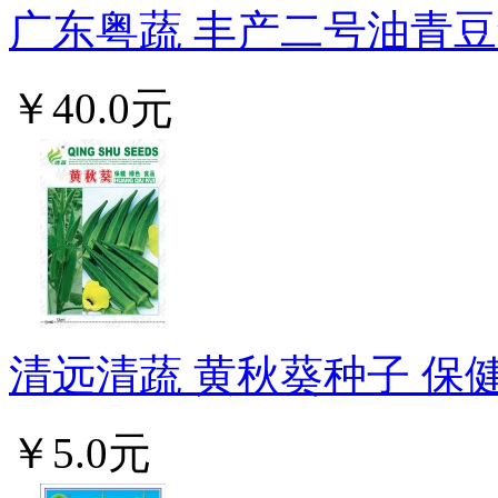
广东粤蔬 丰产二号油青豆角
￥40.0元
清远清蔬 黄秋葵种子 保健
￥5.0元