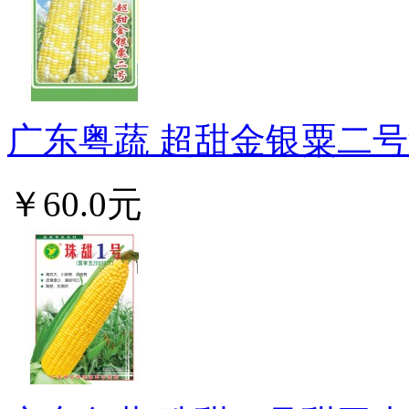
广东粤蔬 超甜金银粟二号甜
￥60.0元