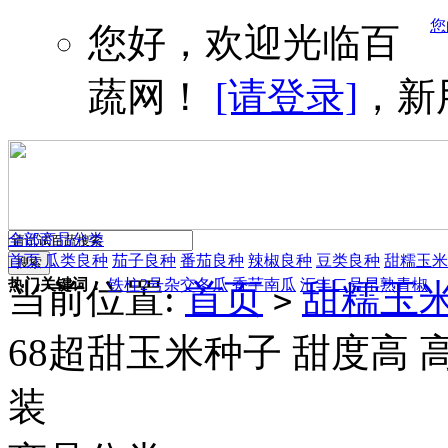
您
您好，欢迎光临百
蔬网！
[请登录]
，新
全部商品分类
首页
瓜类良种
茄子良种
番茄良种
辣椒良种
豆类良种
甜糯玉米
热门关键词：
铁柱2号杂交冬瓜
香芋南瓜
汇丰二号早熟青椒
当前位置:
首页
甜糯玉
>
68超甜玉米种子 甜度高 高
装