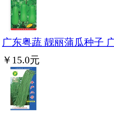
广东粤蔬 靓丽蒲瓜种子 广
￥15.0元