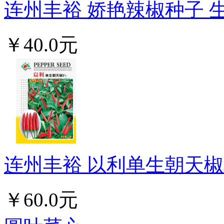
连州丰裕 娇艳辣椒种子 生
￥40.0元
连州丰裕 以利单生朝天椒种
￥60.0元