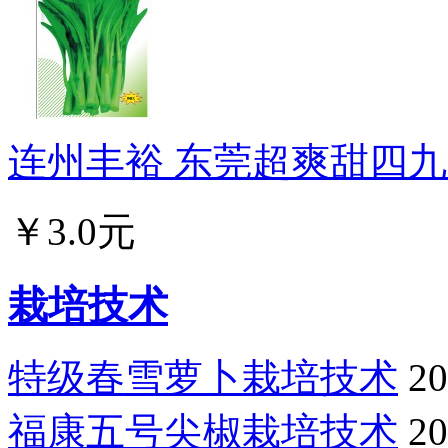
连州丰裕 东莞超爽甜四九菜
￥3.0元
栽培技术
特级春雪萝卜栽培技术
20
福康五号尖椒栽培技术
20