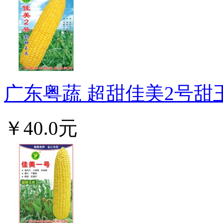
广东粤蔬 超甜佳美2号甜玉
￥40.0元