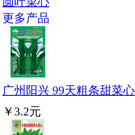
圆叶菜心
更多产品
广州阳兴 99天粗条甜菜心种
￥3.2元