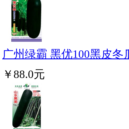
广州绿霸 黑优100黑皮冬瓜种
￥88.0元