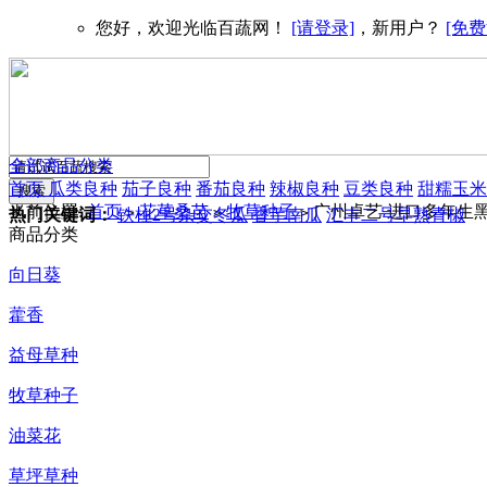
您好，欢迎光临百蔬网！
[请登录]
，新用户？
[免费
全部商品分类
首页
瓜类良种
茄子良种
番茄良种
辣椒良种
豆类良种
甜糯玉米
当前位置:
首页
花草桑苗
牧草种子
广州卓艺 进口多年生黑
>
>
>
热门关键词：
铁柱2号杂交冬瓜
香芋南瓜
汇丰二号早熟青椒
商品分类
向日葵
藿香
益母草种
牧草种子
油菜花
草坪草种