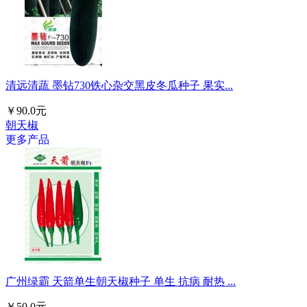
清远清蔬 墨钻730铁心杂交黑皮冬瓜种子 果实...
￥90.0元
朝天椒
更多产品
广州绿霸 天箭单生朝天椒种子 单生 抗病 耐热 ...
￥50.0元