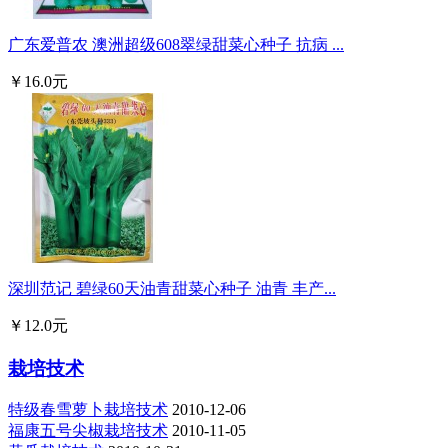
广东爱普农 澳洲超级608翠绿甜菜心种子 抗病 ...
￥16.0元
深圳范记 碧绿60天油青甜菜心种子 油青 丰产...
￥12.0元
栽培技术
特级春雪萝卜栽培技术
2010-12-06
福康五号尖椒栽培技术
2010-11-05