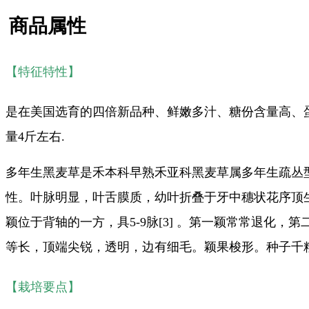
商品属性
【特征特性】
是在美国选育的四倍新品种、鲜嫩多汁、糖份含量高、蛋白
量4斤左右.
多年生黑麦草是禾本科早熟禾亚科黑麦草属多年生疏丛型草
性。叶脉明显，叶舌膜质，幼叶折叠于牙中穗状花序顶生
颖位于背轴的一方，具5-9脉[3] 。第一颖常常退化，
等长，顶端尖锐，透明，边有细毛。颖果梭形。种子千粒
【栽培要点】