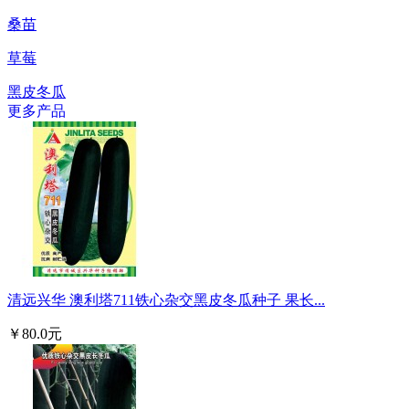
桑苗
草莓
黑皮冬瓜
更多产品
清远兴华 澳利塔711铁心杂交黑皮冬瓜种子 果长...
￥80.0元