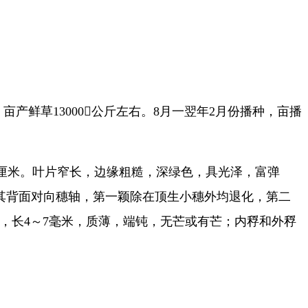
产鲜草13000公斤左右。8月一翌年2月份播种，亩播
00厘米。叶片窄长，边缘粗糙，深绿色，具光泽，富弹
以其背面对向穗轴，第一颖除在顶生小穗外均退化，第二
针形，长4～7毫米，质薄，端钝，无芒或有芒；内稃和外稃