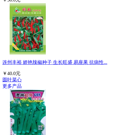
连州丰裕 娇艳辣椒种子 生长旺盛 易座果 抗病性...
￥40.0元
圆叶菜心
更多产品