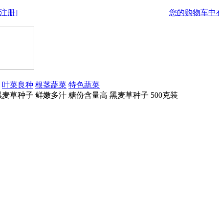
注册]
您的购物车中有
叶菜良种
根茎蔬菜
特色蔬菜
麦草种子 鲜嫩多汁 糖份含量高 黑麦草种子 500克装