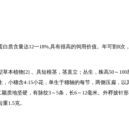
质含量达12一18%,具有很高的饲用价值。年可割8次，亩
本植物[2] 。具短根茎，茎直立；丛生，株高50～1
，小穗含4-15小花，单生于穗轴的每节，两侧压扁，
第二颖质地坚硬，有脉纹3～5条，长6～12毫米。外稃披
重1.5克。