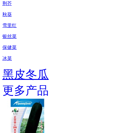
荆芥
秋葵
雪里红
银丝菜
保健菜
冰菜
黑皮冬瓜
更多产品