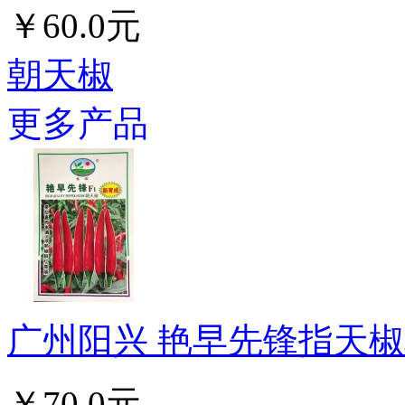
￥60.0元
朝天椒
更多产品
广州阳兴 艳早先锋指天椒种
￥70.0元