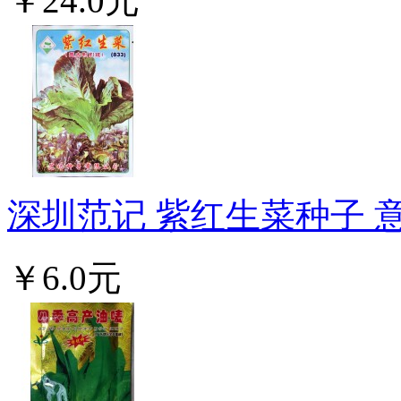
￥24.0元
深圳范记 紫红生菜种子 意
￥6.0元