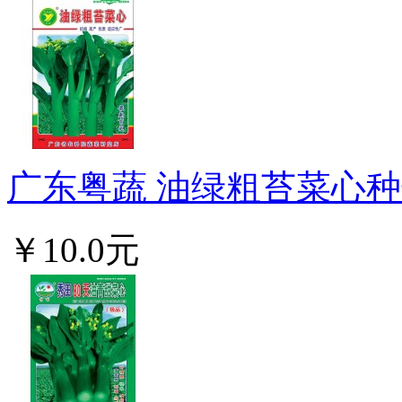
广东粤蔬 油绿粗苔菜心种子
￥10.0元