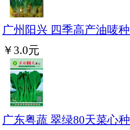
广州阳兴 四季高产油唛种子
￥3.0元
广东粤蔬 翠绿80天菜心种子