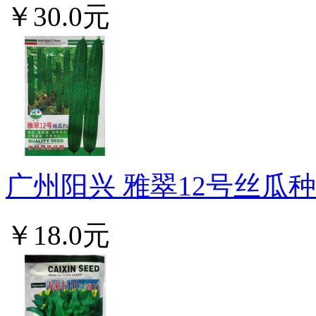
￥30.0元
广州阳兴 雅翠12号丝瓜种子
￥18.0元