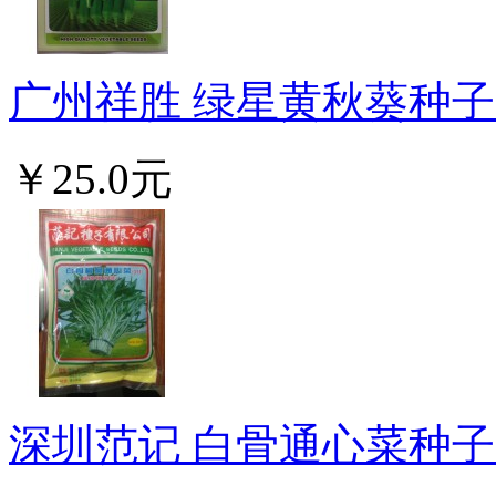
广州祥胜 绿星黄秋葵种子 
￥25.0元
深圳范记 白骨通心菜种子 