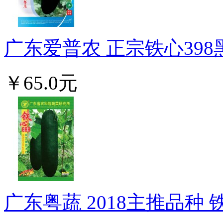
广东爱普农 正宗铁心398黑
￥65.0元
广东粤蔬 2018主推品种 铁