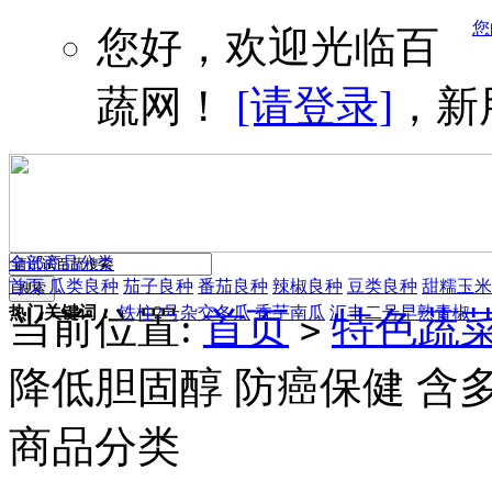
您
您好，欢迎光临百
蔬网！
[请登录]
，新
全部商品分类
首页
瓜类良种
茄子良种
番茄良种
辣椒良种
豆类良种
甜糯玉米
热门关键词：
铁柱2号杂交冬瓜
香芋南瓜
汇丰二号早熟青椒
当前位置:
首页
特色蔬
>
降低胆固醇 防癌保健 含多
商品分类