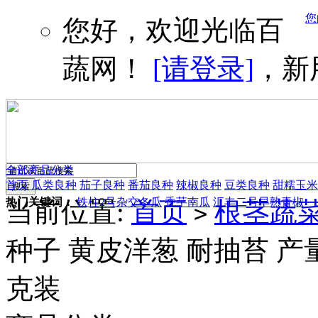
您
您好，欢迎光临百
蔬网！
[请登录]
，新
全部商品分类
首页
瓜类良种
茄子良种
番茄良种
辣椒良种
豆类良种
甜糯玉米
热门关键词：
铁柱2号杂交冬瓜
香芋南瓜
汇丰二号早熟青椒
当前位置:
首页
根茎蔬
>
种子 黄皮洋葱 耐抽苔 产量
克装