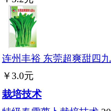
连州丰裕 东莞超爽甜四九菜
￥3.0元
栽培技术