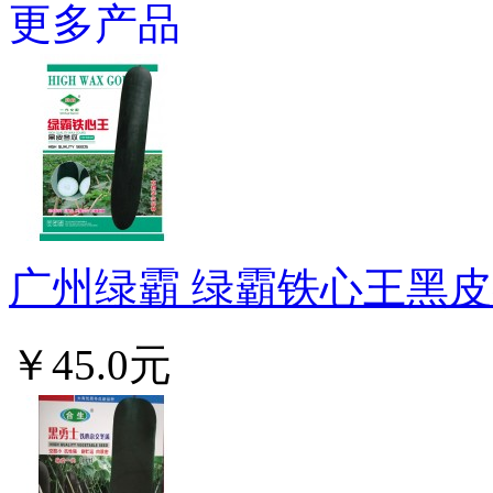
更多产品
广州绿霸 绿霸铁心王黑皮冬
￥45.0元