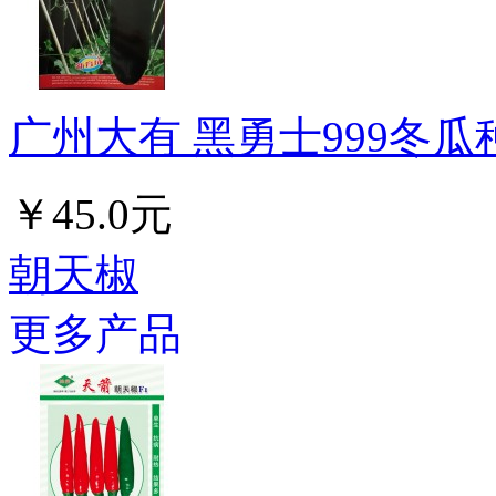
广州大有 黑勇士999冬瓜种
￥45.0元
朝天椒
更多产品