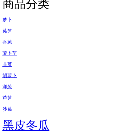
商品分类
萝卜
莴笋
香葱
萝卜苗
韭菜
胡萝卜
洋葱
芦笋
沙葛
黑皮冬瓜