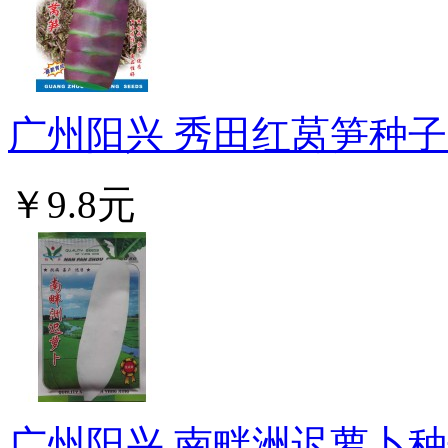
广州阳兴 秀田红莴笋种子 抗
￥9.8元
广州阳兴 南畔洲迟萝卜种子 