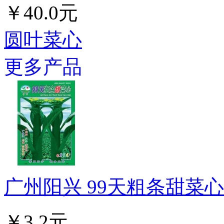
￥40.0元
圆叶菜心
更多产品
广州阳兴 99天粗条甜菜心种
￥3.2元