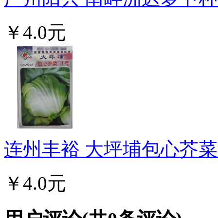
￥4.0元
连州丰裕 大坪埔包心芥菜11
￥4.0元