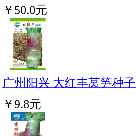
￥50.0元
广州阳兴 大红丰莴笋种子 
￥9.8元