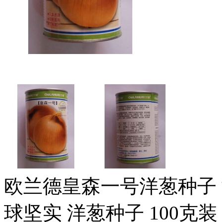
欧兰德皇森一号洋葱种子 
球坚实 洋葱种子 100克装