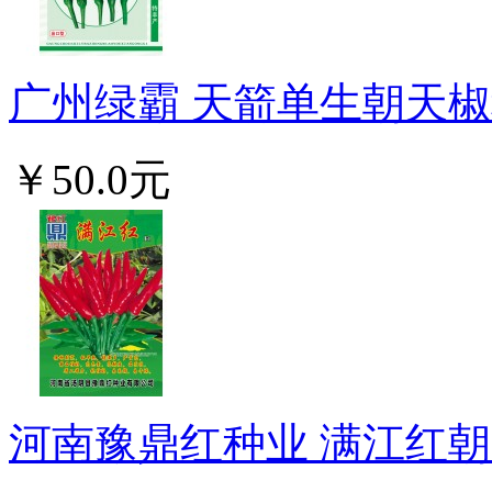
广州绿霸 天箭单生朝天椒种子
￥50.0元
河南豫鼎红种业 满江红朝天