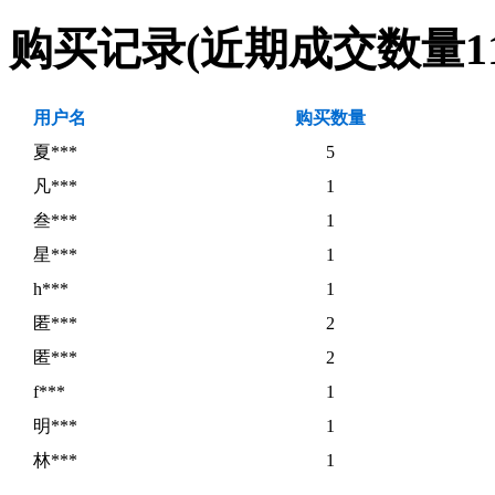
购买记录
(近期成交数量
1
用户名
购买数量
夏***
5
凡***
1
叁***
1
星***
1
h***
1
匿***
2
匿***
2
f***
1
明***
1
林***
1