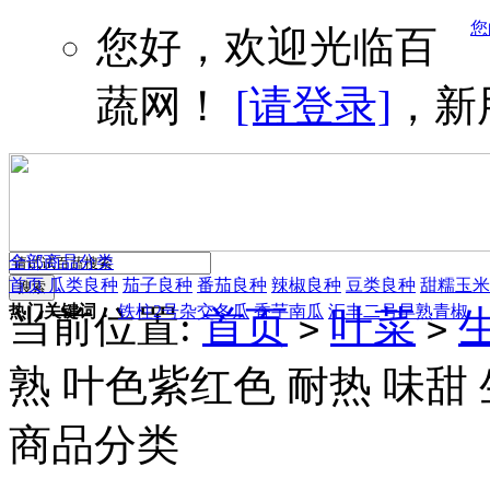
您
您好，欢迎光临百
蔬网！
[请登录]
，新
全部商品分类
首页
瓜类良种
茄子良种
番茄良种
辣椒良种
豆类良种
甜糯玉米
热门关键词：
铁柱2号杂交冬瓜
香芋南瓜
汇丰二号早熟青椒
当前位置:
首页
叶菜
>
>
熟 叶色紫红色 耐热 味甜 
商品分类