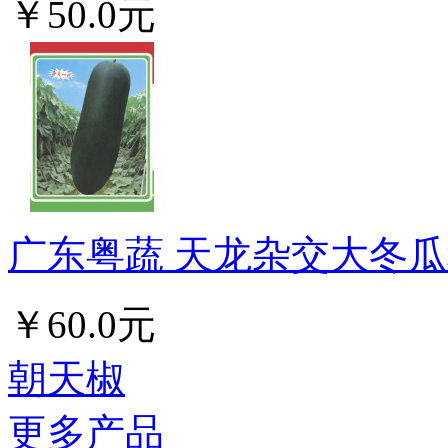
￥50.0元
广东粤蔬 天龙杂交大冬瓜种
￥60.0元
朝天椒
更多产品