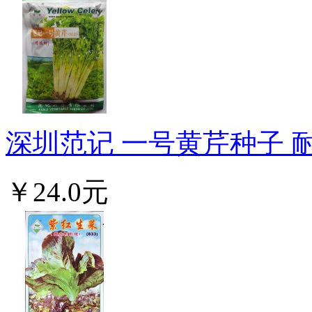
深圳范记 一号黄芹种子 耐
￥24.0元