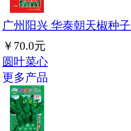
广州阳兴 华泰朝天椒种子 
￥70.0元
圆叶菜心
更多产品