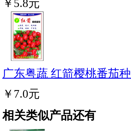
￥5.8元
广东粤蔬 红箭樱桃番茄种子
￥7.0元
相关类似产品还有