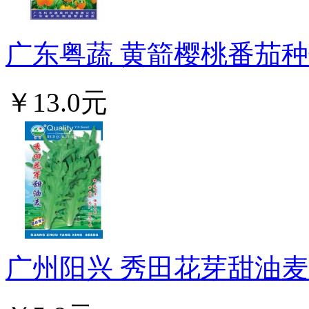
广东粤蔬 黄箭樱桃番茄种子
￥13.0元
广州阳兴 秀田花芽甜油麦 