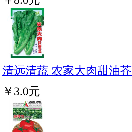
清远清蔬 农家大肉甜油芥菜
￥3.0元