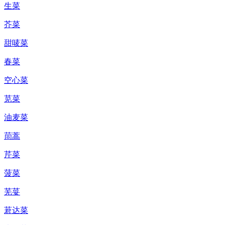
生菜
芥菜
甜唛菜
春菜
空心菜
苋菜
油麦菜
茼蒿
芹菜
菠菜
芜荽
莙达菜