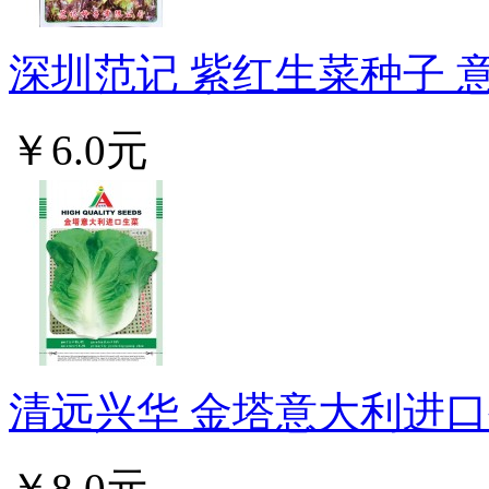
深圳范记 紫红生菜种子 意
￥6.0元
清远兴华 金塔意大利进口生
￥8.0元