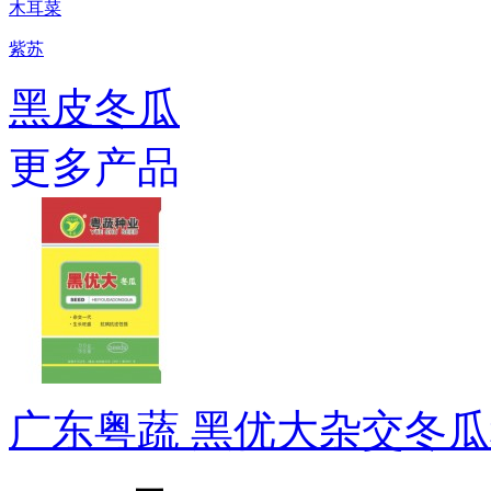
木耳菜
紫苏
黑皮冬瓜
更多产品
广东粤蔬 黑优大杂交冬瓜种