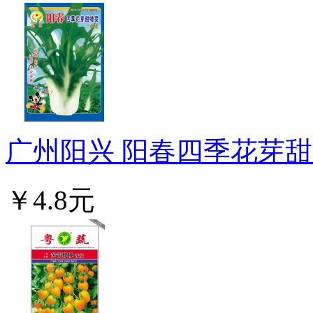
广州阳兴 阳春四季花芽甜唛
￥4.8元