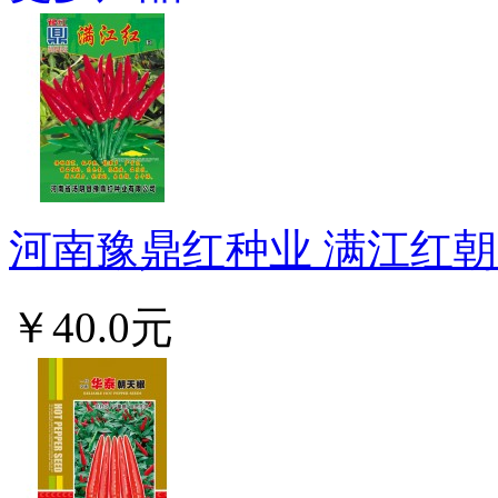
河南豫鼎红种业 满江红朝天
￥40.0元