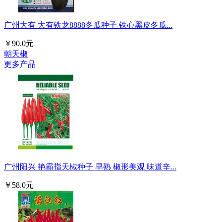
广州大有 大有铁龙8888冬瓜种子 铁心黑皮冬瓜...
￥90.0元
朝天椒
更多产品
广州阳兴 艳霸指天椒种子 早熟 椒形美观 味道辛...
￥58.0元