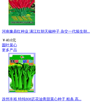
河南豫鼎红种业 满江红朝天椒种子 杂交一代簇生朝...
￥40.0元
圆叶菜心
更多产品
连州丰裕 特纯808迟花油青甜菜心种子 粗条 高...