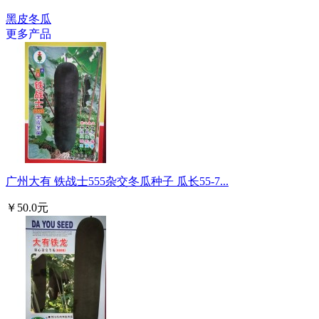
黑皮冬瓜
更多产品
广州大有 铁战士555杂交冬瓜种子 瓜长55-7...
￥50.0元