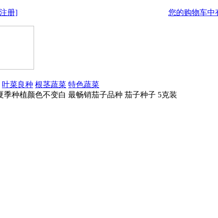
注册]
您的购物车中有
叶菜良种
根茎蔬菜
特色蔬菜
夏季种植颜色不变白 最畅销茄子品种 茄子种子 5克装