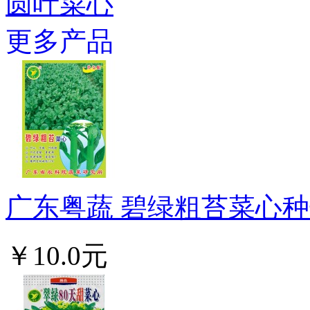
圆叶菜心
更多产品
广东粤蔬 碧绿粗苔菜心种子
￥10.0元