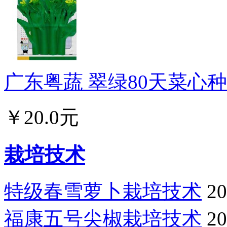
广东粤蔬 翠绿80天菜心种子
￥20.0元
栽培技术
特级春雪萝卜栽培技术
20
福康五号尖椒栽培技术
20