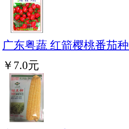
广东粤蔬 红箭樱桃番茄种子
￥7.0元