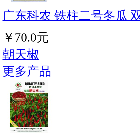
广东科农 铁柱二号冬瓜 双
￥70.0元
朝天椒
更多产品