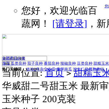
您
您好，欢迎光临百
蔬网！
[请登录]
，新
全部商品分类
首页
瓜类良种
茄子良种
番茄良种
辣椒良种
豆类良种
甜糯玉米
热门关键词：
铁柱2号杂交冬瓜
香芋南瓜
汇丰二号早熟青椒
当前位置:
首页
甜糯玉
>
华威甜二号甜玉米 最新审
玉米种子 200克装