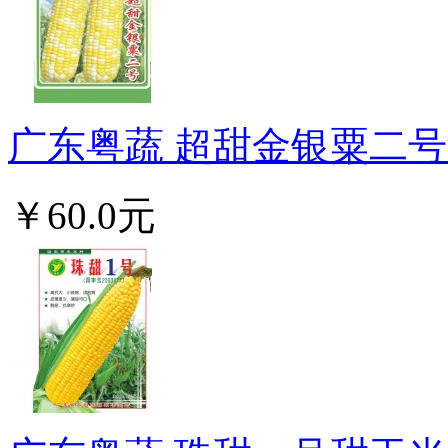
广东粤蔬 超甜金银粟二号甜
￥60.0元