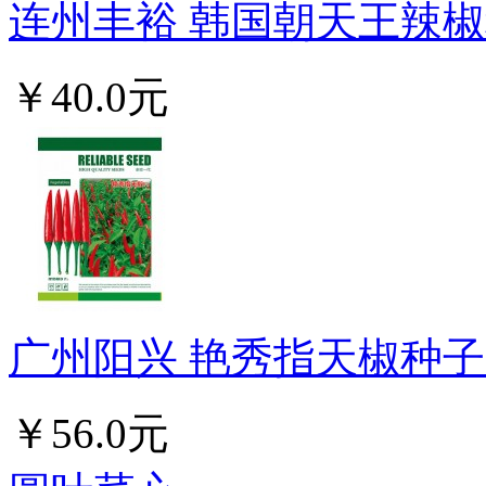
连州丰裕 韩国朝天王辣椒种
￥40.0元
广州阳兴 艳秀指天椒种子 早
￥56.0元