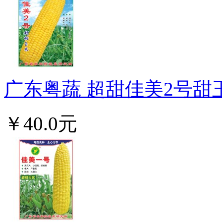
广东粤蔬 超甜佳美2号甜玉
￥40.0元