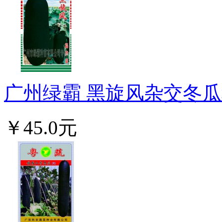
广州绿霸 黑旋风杂交冬瓜种子 
￥45.0元