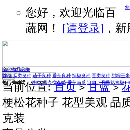
您
您好，欢迎光临百
蔬网！
[请登录]
，新
全部商品分类
首页
瓜类良种
茄子良种
番茄良种
辣椒良种
豆类良种
甜糯玉米
热门关键词：
铁柱2号杂交冬瓜
香芋南瓜
汇丰二号早熟青椒
当前位置:
首页
甘蓝
>
>
梗松花种子 花型美观 品质
克装