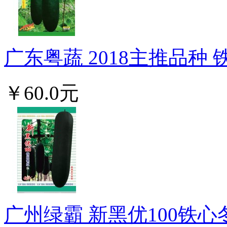
广东粤蔬 2018主推品种 铁
￥60.0元
广州绿霸 新黑优100铁心冬