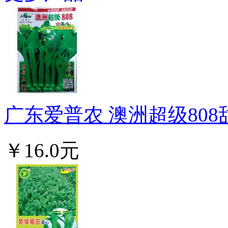
广东爱普农 澳洲超级808甜
￥16.0元