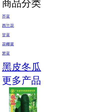
商品分类
芥蓝
西兰花
甘蓝
花椰菜
苤蓝
黑皮冬瓜
更多产品