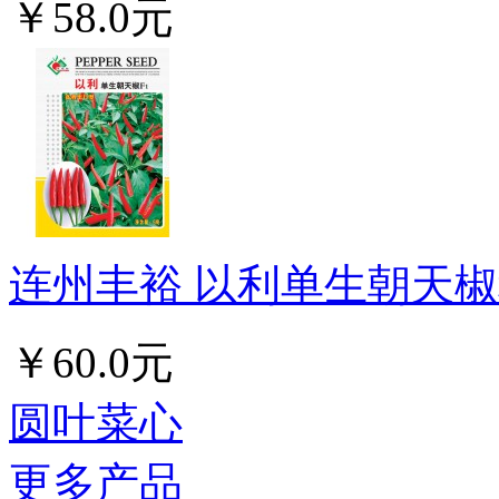
￥58.0元
连州丰裕 以利单生朝天椒种
￥60.0元
圆叶菜心
更多产品