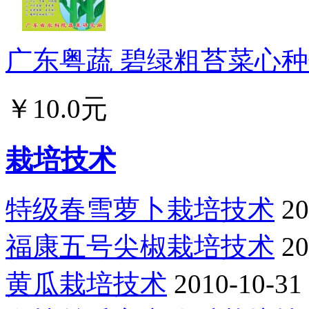
广东粤蔬 碧绿粗苔菜心种子
￥10.0元
栽培技术
特级春雪萝卜栽培技术
20
福康五号尖椒栽培技术
20
黄瓜栽培技术
2010-10-31