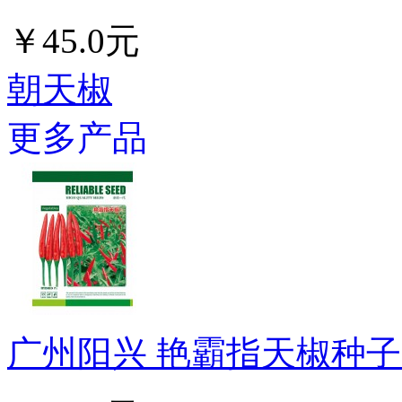
￥45.0元
朝天椒
更多产品
广州阳兴 艳霸指天椒种子 