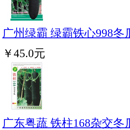
广州绿霸 绿霸铁心998冬瓜
￥45.0元
广东粤蔬 铁柱168杂交冬