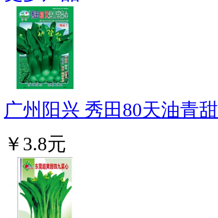
广州阳兴 秀田80天油青甜菜
￥3.8元