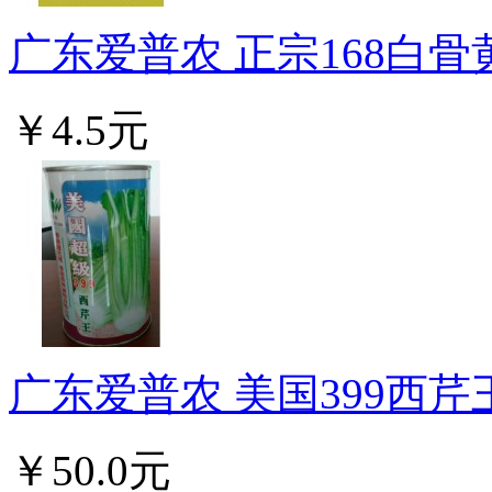
广东爱普农 正宗168白骨黄
￥4.5元
广东爱普农 美国399西芹
￥50.0元