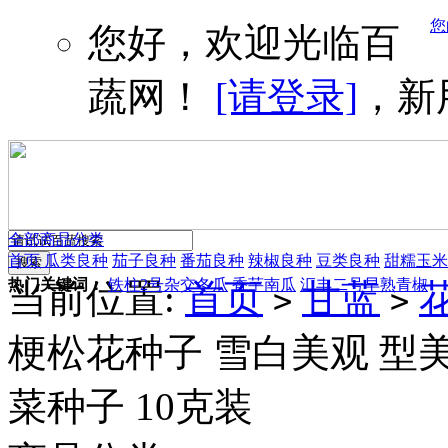
您
您好，欢迎光临百
蔬网！
[请登录]
，新
全部商品分类
首页
瓜类良种
茄子良种
番茄良种
辣椒良种
豆类良种
甜糯玉米
热门关键词：
铁柱2号杂交冬瓜
香芋南瓜
汇丰二号早熟青椒
当前位置:
首页
甘蓝
>
>
梗松花种子 雪白美观 型美
菜种子 10克装