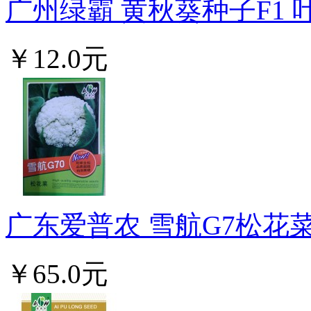
广州绿霸 黄秋葵种子F1 叶
￥12.0元
广东爱普农 雪航G7松花菜
￥65.0元