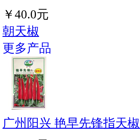
￥40.0元
朝天椒
更多产品
广州阳兴 艳早先锋指天椒种