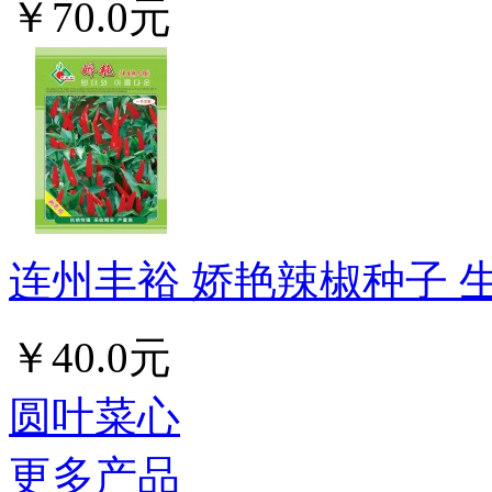
￥70.0元
连州丰裕 娇艳辣椒种子 生
￥40.0元
圆叶菜心
更多产品