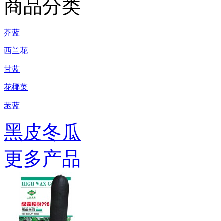
商品分类
芥蓝
西兰花
甘蓝
花椰菜
苤蓝
黑皮冬瓜
更多产品