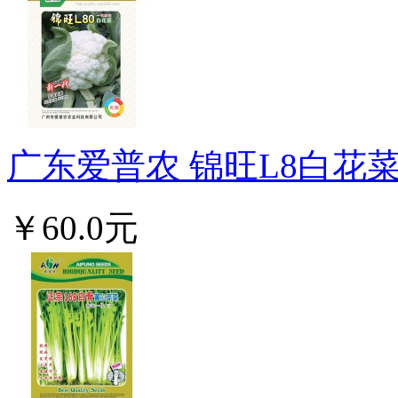
广东爱普农 锦旺L8白花菜种
￥60.0元