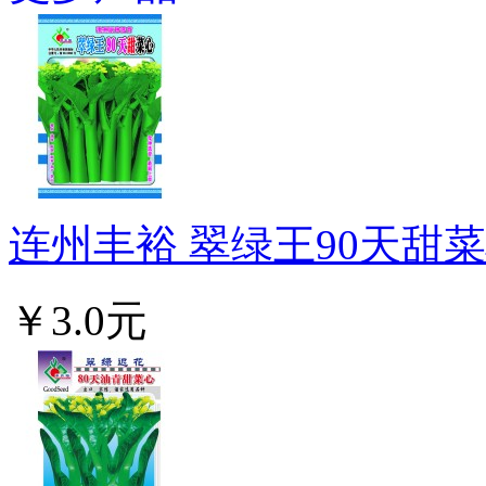
连州丰裕 翠绿王90天甜菜心
￥3.0元