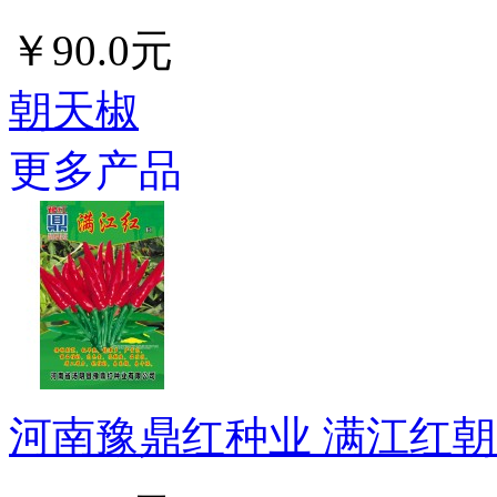
￥90.0元
朝天椒
更多产品
河南豫鼎红种业 满江红朝天