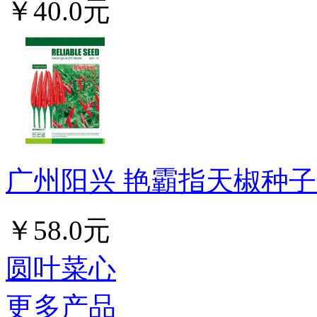
￥40.0元
广州阳兴 艳霸指天椒种子 
￥58.0元
圆叶菜心
更多产品