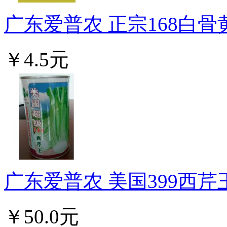
广东爱普农 正宗168白骨黄
￥4.5元
广东爱普农 美国399西芹
￥50.0元