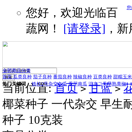
您
您好，欢迎光临百
蔬网！
[请登录]
，新
全部商品分类
首页
瓜类良种
茄子良种
番茄良种
辣椒良种
豆类良种
甜糯玉米
热门关键词：
铁柱2号杂交冬瓜
香芋南瓜
汇丰二号早熟青椒
当前位置:
首页
甘蓝
>
>
椰菜种子 一代杂交 早生耐
种子 10克装