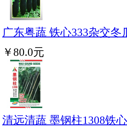
广东粤蔬 铁心333杂交冬
￥80.0元
清远清蔬 墨钢柱1308铁心