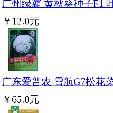
广州绿霸 黄秋葵种子F1 叶
￥12.0元
广东爱普农 雪航G7松花菜
￥65.0元