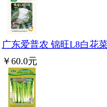
广东爱普农 锦旺L8白花菜种
￥60.0元