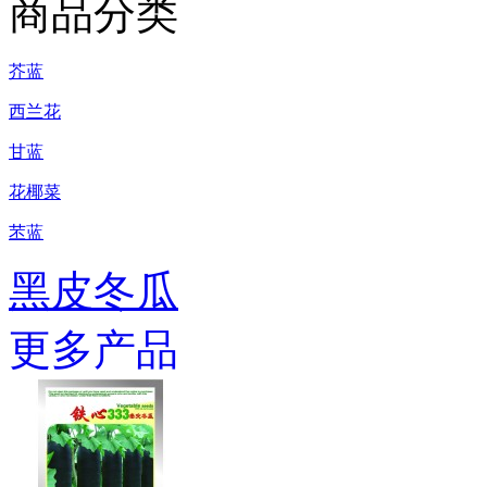
商品分类
芥蓝
西兰花
甘蓝
花椰菜
苤蓝
黑皮冬瓜
更多产品