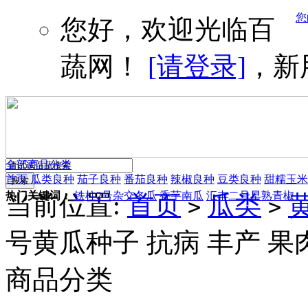
您
您好，欢迎光临百
蔬网！
[请登录]
，新
全部商品分类
首页
瓜类良种
茄子良种
番茄良种
辣椒良种
豆类良种
甜糯玉米
热门关键词：
铁柱2号杂交冬瓜
香芋南瓜
汇丰二号早熟青椒
当前位置:
首页
瓜类
>
>
号黄瓜种子 抗病 丰产 果
商品分类