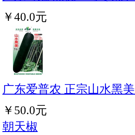
￥40.0元
广东爱普农 正宗山水黑美铁心
￥50.0元
朝天椒