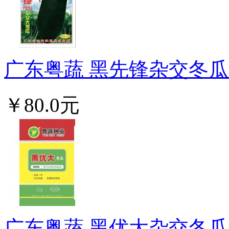
广东粤蔬 黑先锋杂交冬瓜种
￥80.0元
广东粤蔬 黑优大杂交冬瓜种