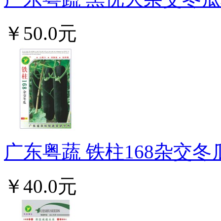
￥50.0元
广东粤蔬 铁柱168杂交冬
￥40.0元