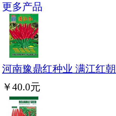
更多产品
河南豫鼎红种业 满江红朝天
￥40.0元