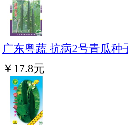
广东粤蔬 抗病2号青瓜种子
￥17.8元