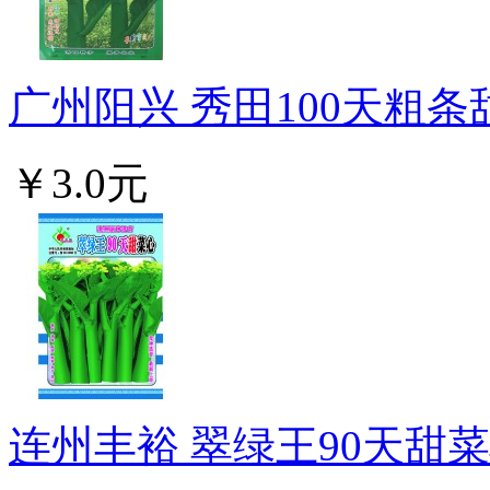
广州阳兴 秀田100天粗条甜
￥3.0元
连州丰裕 翠绿王90天甜菜心