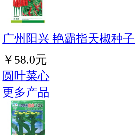
广州阳兴 艳霸指天椒种子 
￥58.0元
圆叶菜心
更多产品