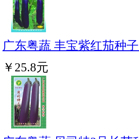
广东粤蔬 丰宝紫红茄种子 
￥25.8元