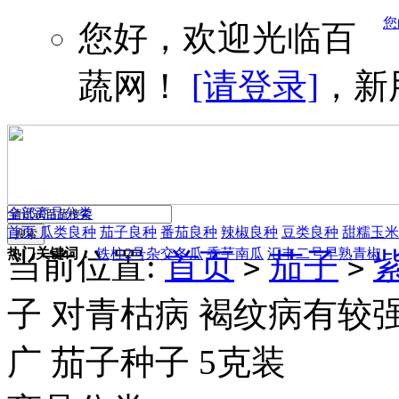
您
您好，欢迎光临百
蔬网！
[请登录]
，新
全部商品分类
首页
瓜类良种
茄子良种
番茄良种
辣椒良种
豆类良种
甜糯玉米
热门关键词：
铁柱2号杂交冬瓜
香芋南瓜
汇丰二号早熟青椒
当前位置:
首页
茄子
>
>
子 对青枯病 褐纹病有较强
广 茄子种子 5克装