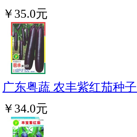
￥35.0元
广东粤蔬 农丰紫红茄种子 
￥34.0元