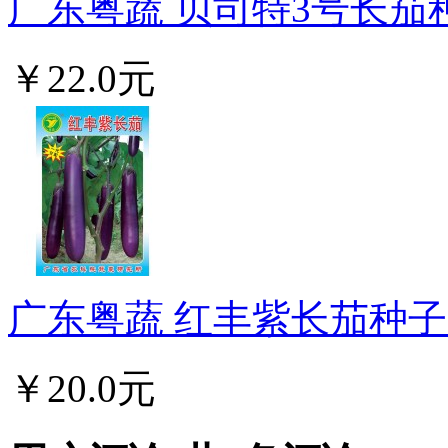
广东粤蔬 贝司特3号长茄种
￥22.0元
广东粤蔬 红丰紫长茄种子 
￥20.0元