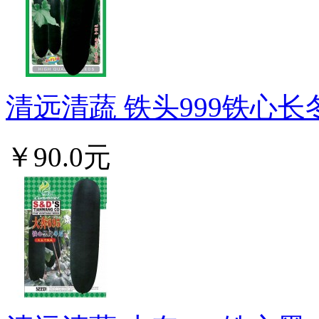
清远清蔬 铁头999铁心长冬
￥90.0元