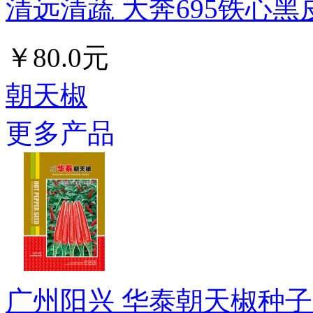
清远清蔬 大奔695铁心黑
￥80.0元
朝天椒
更多产品
广州阳兴 华泰朝天椒种子 