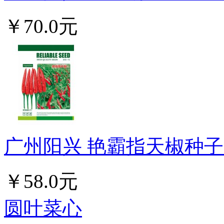
￥70.0元
广州阳兴 艳霸指天椒种子 
￥58.0元
圆叶菜心