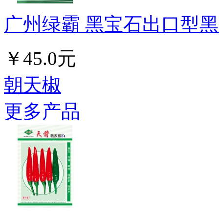
广州绿霸 黑宝石出口型黑皮冬
￥45.0元
朝天椒
更多产品