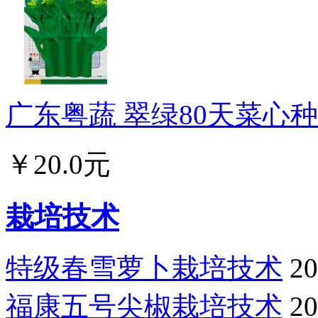
广东粤蔬 翠绿80天菜心种子
￥20.0元
栽培技术
特级春雪萝卜栽培技术
20
福康五号尖椒栽培技术
20