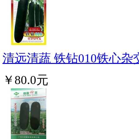
清远清蔬 铁钻010铁心杂
￥80.0元