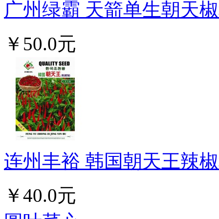
广州绿霸 天箭单生朝天椒种子
￥50.0元
连州丰裕 韩国朝天王辣椒种
￥40.0元