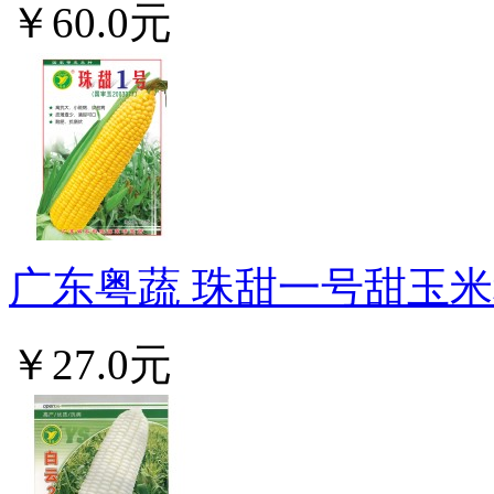
￥60.0元
广东粤蔬 珠甜一号甜玉米种
￥27.0元