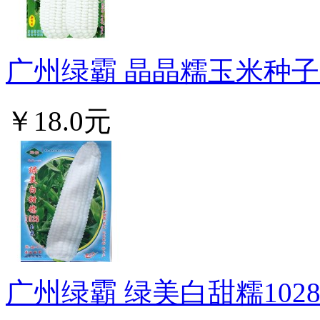
广州绿霸 晶晶糯玉米种子 穗
￥18.0元
广州绿霸 绿美白甜糯1028