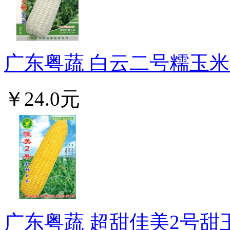
广东粤蔬 白云二号糯玉米种
￥24.0元
广东粤蔬 超甜佳美2号甜玉