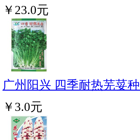
￥23.0元
广州阳兴 四季耐热芜荽种子
￥3.0元