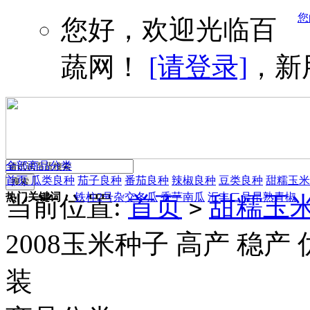
您
您好，欢迎光临百
蔬网！
[请登录]
，新
全部商品分类
首页
瓜类良种
茄子良种
番茄良种
辣椒良种
豆类良种
甜糯玉米
热门关键词：
铁柱2号杂交冬瓜
香芋南瓜
汇丰二号早熟青椒
当前位置:
首页
甜糯玉
>
2008玉米种子 高产 稳产
装