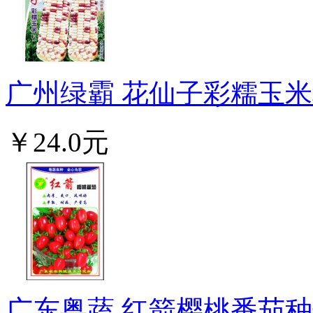
广州绿霸 花仙子彩糯玉米种
￥24.0元
广东粤蔬 红箭樱桃番茄种子