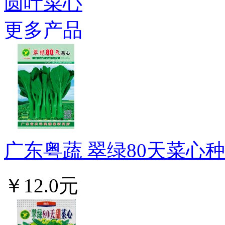
圆叶菜心
更多产品
广东粤蔬 翠绿80天菜心种子
￥12.0元